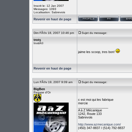
Inscrit le: 12 Jan 2007
Messages: 1093
Localisation: Sabrevois
Revenir en haut de page
Dim FÃ©v 18, 2007 10:46 pm
Sujet du message:
trots
InvitÃ©
jaime les scoop, tres bon!
Revenir en haut de page
Lun FÃ©v 19, 2007 9:09 am
Sujet du message:
BigBen
Pegase d'Or
c est moi qui les fabrique
mercie
_________________
A à Z Mécanique
1242, Route 133
Sabrevois
http://www.azmecanique.com/
(450) 347-8837 / (514) 792-8837