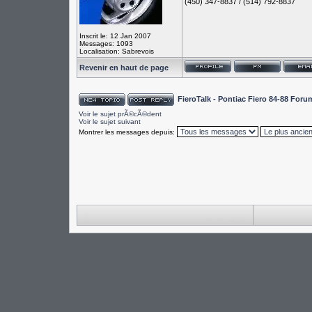
(450) 347-8837 / (514) 792-8837
Inscrit le: 12 Jan 2007
Messages: 1093
Localisation: Sabrevois
Revenir en haut de page
FieroTalk - Pontiac Fiero 84-88 For
Voir le sujet prÃ©cÃ©dent
Voir le sujet suivant
Montrer les messages depuis: