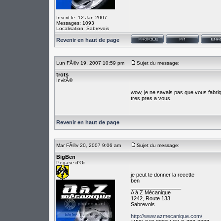
Inscrit le: 12 Jan 2007
Messages: 1093
Localisation: Sabrevois
Revenir en haut de page
Lun FÃ©v 19, 2007 10:59 pm
Sujet du message:
trots
InvitÃ©
wow, je ne savais pas que vous fabriq
tres pres a vous.
Revenir en haut de page
Mar FÃ©v 20, 2007 9:06 am
Sujet du message:
BigBen
Pegase d'Or
je peut te donner la recette
ben
_________________
A à Z Mécanique
1242, Route 133
Sabrevois
http://www.azmecanique.com/