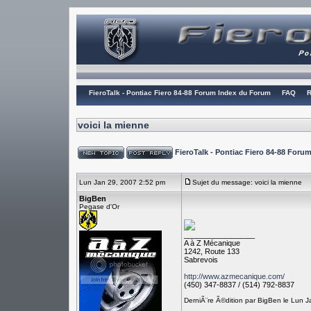
FieroTalk - Pontiac Fiero 84-88 Forum Index du Forum
FAQ
R
voici la mienne
FieroTalk - Pontiac Fiero 84-88 For
Lun Jan 29, 2007 2:52 pm
Sujet du message: voici la mienne
BigBen
Pegase d'Or
_________________
A à Z Mécanique
1242, Route 133
Sabrevois
http://www.azmecanique.com/
(450) 347-8837 / (514) 792-8837
DerniÃ¨re Ã©dition par BigBen le Lun J