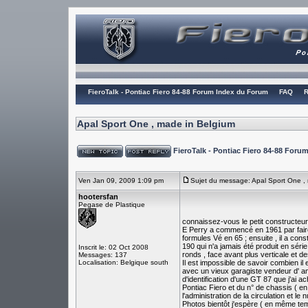
FieroTalk - Pontiac Fiero 84-88 Forum Index du Forum
FAQ
R
Apal Sport One , made in Belgium
FieroTalk - Pontiac Fiero 84-88 For
Ven Jan 09, 2009 1:09 pm
Sujet du message: Apal Sport One ,
hootersfan
Pegase de Plastique
connaissez-vous le petit constructeu
E Perry a commencé en 1961 par fair
formules Vé en 65 ; ensuite , il a co
190 qui n'a jamais été produit en série 
Inscrit le: 02 Oct 2008
ronds , face avant plus verticale et de
Messages: 137
Localisation: Belgique south
Il est impossible de savoir combien il
avec un vieux garagiste vendeur d' amé
d'identification d'une GT 87 que j'ai a
Pontiac Fiero et du n° de chassis ( en
l'administration de la circulation et le
Photos bientôt j'espère ( en même tem