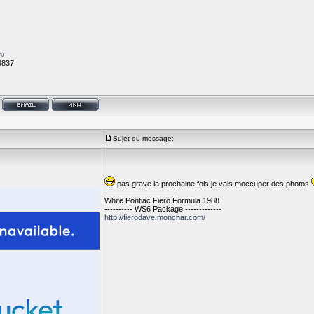
m/
8837
Sujet du message:
pas grave la prochaine fois je vais moccuper des photos
_________________
White Pontiac Fiero Formula 1988
---------- WS6 Package -------------
http://fierodave.monchar.com/