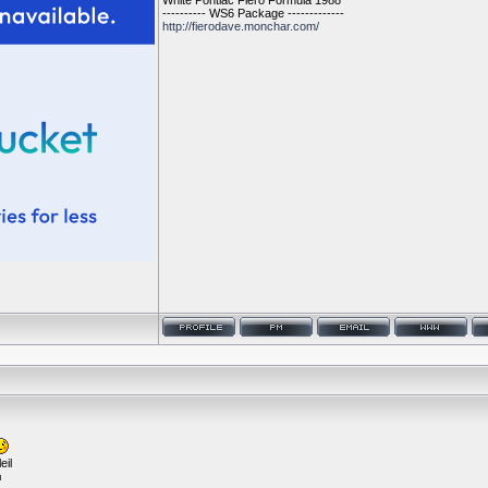
White Pontiac Fiero Formula 1988
---------- WS6 Package -------------
http://fierodave.monchar.com/
eil