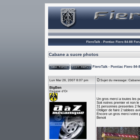
FieroTalk - Pontiac Fiero 84-88 Fo
Cabane a sucre photos
FieroTalk - Pontiac Fiero 8
Lun Mar 26, 2007 8:07 pm
Sujet du message: Cabane
BigBen
Pegase d'Or
Un gros merci a toutes les 
Soit notres premier et non le
31 personnes presentes 2 fie
Obliger de faire 2 tablees a
Encore un gros merci votre
Benoit