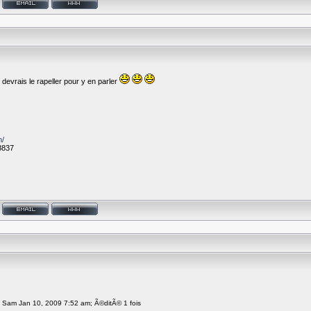
devrais le rapeller pour y en parler
m/
8837
le Sam Jan 10, 2009 7:52 am; Ã©ditÃ© 1 fois