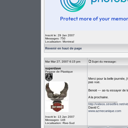
Inscrit le: 29 Jan 2007
Messages: 750
Localisation: Montreal
Revenir en haut de page
Mar Mar 27, 2007 6:15 pm
Sujet du message:
superdave
Pegase de Plastique
Merci pour la belle journée, j
pas vue.
Benoit --- as-tu essayer de l
A la prochaine.
_________________
http://videos.streetfire.ne
David C.
www.azmecanique.com
Inscrit le: 13 Jan 2007
Messages: 146
Localisation: Rive-Sud