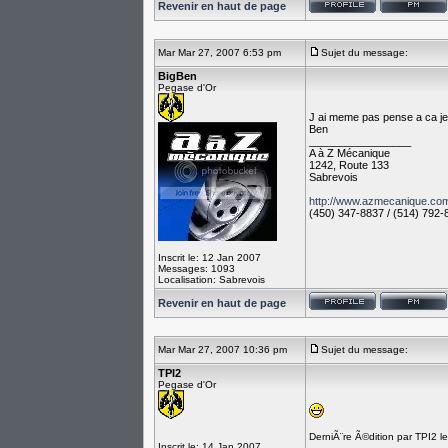
Revenir en haut de page
Mar Mar 27, 2007 6:53 pm
Sujet du message:
BigBen
Pegase d'Or
J ai meme pas pense a ca je 
Ben
_________________
A à Z Mécanique
1242, Route 133
Sabrevois
http://www.azmecanique.co
(450) 347-8837 / (514) 792-
Inscrit le: 12 Jan 2007
Messages: 1093
Localisation: Sabrevois
Revenir en haut de page
Mar Mar 27, 2007 10:36 pm
Sujet du message:
TPI2
Pegase d'Or
DerniÃ¨re Ã©dition par TPI2 
Inscrit le: 14 Jan 2007