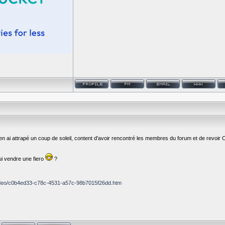
'en ai attrapé un coup de soleil, content d'avoir rencontré les membres du forum et de revoir Ozz
ui vendre une fiero
?
t/video/c0b4ed33-c78c-4531-a57c-98b7015f26dd.htm