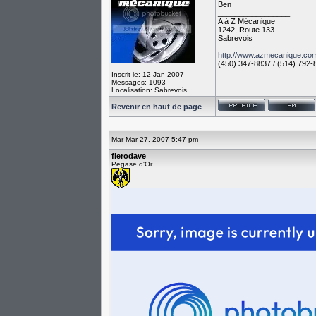
Ben
_________________
A à Z Mécanique
1242, Route 133
Sabrevois
http://www.azmecanique.co
(450) 347-8837 / (514) 792-
Inscrit le: 12 Jan 2007
Messages: 1093
Localisation: Sabrevois
Revenir en haut de page
Mar Mar 27, 2007 5:47 pm
fierodave
Pegase d'Or