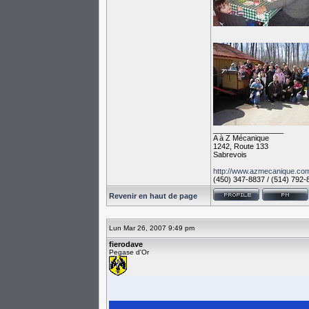
_________________
A à Z Mécanique
1242, Route 133
Sabrevois
http://www.azmecanique.co
(450) 347-8837 / (514) 792-
Revenir en haut de page
Lun Mar 26, 2007 9:49 pm
fierodave
Pegase d'Or