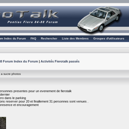
rum Index du Forum
FAQ
Rechercher
Liste des Membres
Groupes d'utilisateurs
4-88 Forum Index du Forum
|
Activités Fierotalk passés
 a sucre photos
personnes presentes pour un evenement de fierotalk
 dernier
ro dans le parking
vions reserver pour 20 et finallement 31 personnes sont venues .
 presence et encouragement