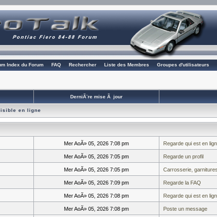
rum Index du Forum
FAQ
Rechercher
Liste des Membres
Groupes d'utilisateurs
DerniÃ¨re mise Ã jour
visible en ligne
Mer AoÃ» 05, 2026 7:08 pm
Regarde qui est en lig
Mer AoÃ» 05, 2026 7:05 pm
Regarde un profil
Mer AoÃ» 05, 2026 7:05 pm
Carrosserie, garnitures
Mer AoÃ» 05, 2026 7:09 pm
Regarde la FAQ
Mer AoÃ» 05, 2026 7:08 pm
Regarde qui est en lig
Mer AoÃ» 05, 2026 7:08 pm
Poste un message