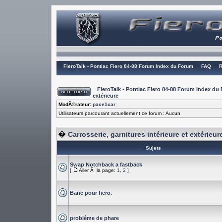
FieroTalk - Pontiac Fiero 84-88 Forum Index du Forum
FAQ
R
FieroTalk - Pontiac Fiero 84-88 Forum Index du
extérieure
ModÃ©rateur:
pace1car
Utilisateurs parcourant actuellement ce forum : Aucun
�
Carrosserie, garnitures intérieure et extérieur
Sujets
Swap Notchback a fastback
[
Aller Ã la page:
1
,
2
]
Banc pour fiero.
probléme de phare