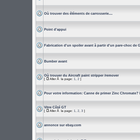
Où trouver des éléments de carrosserie....
Point d'appui
Fabrication d'un spoiler avant à partir d'un pare-choc de 
Bumber avant
Où trouver du Aircraft paint stripper /remover
[
Aller Ã la page:
1
,
2
]
Pour votre information: Canne de primer Zinc Chromate?
Vitre Côté GT
[
Aller Ã la page:
1
,
2
,
3
]
annonce sur ebay.com