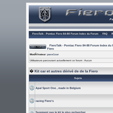
FieroTalk - Pontiac Fiero 84-88 Forum Index du Forum
FAQ
R
FieroTalk - Pontiac Fiero 84-88 Forum Index du
Fiero
ModÃ©rateur:
pace1car
Utilisateurs parcourant actuellement ce forum : Aucun
�
Kit car et autres dérivé de de la Fiero
Sujets
Apal Sport One , made in Belgium
racing Fiero's
Surement pas le kit le plus rechercher