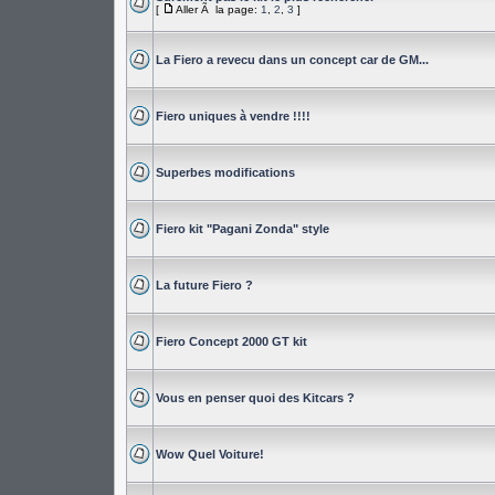
[
Aller Ã la page:
1
,
2
,
3
]
La Fiero a revecu dans un concept car de GM...
Fiero uniques à vendre !!!!
Superbes modifications
Fiero kit "Pagani Zonda" style
La future Fiero ?
Fiero Concept 2000 GT kit
Vous en penser quoi des Kitcars ?
Wow Quel Voiture!