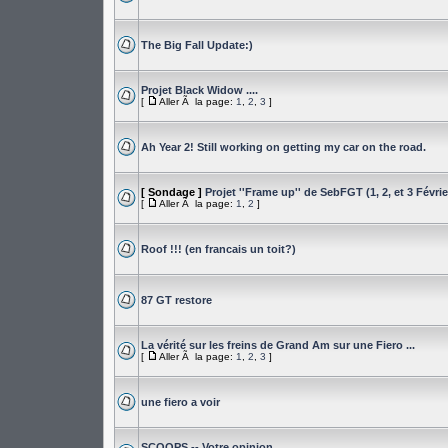
The Big Fall Update:)
Projet Black Widow ....
[
Aller Ã la page:
1
,
2
,
3
]
Ah Year 2! Still working on getting my car on the road.
[ Sondage ]
Projet ''Frame up'' de SebFGT (1, 2, et 3 Févrie
[
Aller Ã la page:
1
,
2
]
Roof !!! (en francais un toit?)
87 GT restore
La vérité sur les freins de Grand Am sur une Fiero ...
[
Aller Ã la page:
1
,
2
,
3
]
une fiero a voir
SCOOPS -- Votre opinion