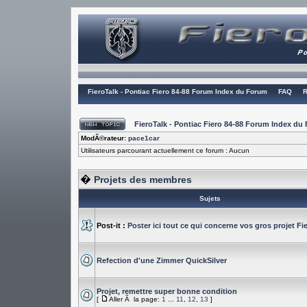
FieroTalk - Pontiac Fiero 84-88 Forum Index du Forum
FAQ
R
FieroTalk - Pontiac Fiero 84-88 Forum Index du
ModÃ©rateur:
pace1car
Utilisateurs parcourant actuellement ce forum : Aucun
�
Projets des membres
Sujets
Post-it :
Poster ici tout ce qui concerne vos gros projet Fi
Refection d'une Zimmer QuickSilver
Projet, remettre super bonne condition
[
Aller Ã la page:
1
...
11
,
12
,
13
]