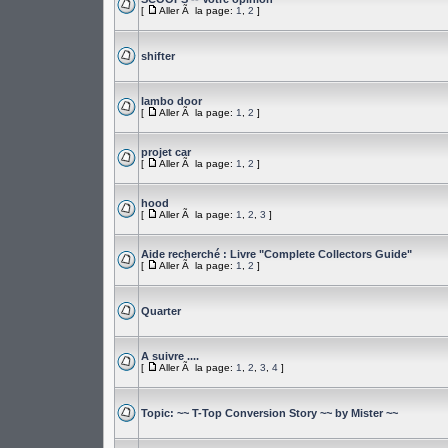
[
Aller Ã la page:
1
,
2
]
shifter
lambo door
[
Aller Ã la page:
1
,
2
]
projet car
[
Aller Ã la page:
1
,
2
]
hood
[
Aller Ã la page:
1
,
2
,
3
]
Aide recherché : Livre "Complete Collectors Guide"
[
Aller Ã la page:
1
,
2
]
Quarter
A suivre ....
[
Aller Ã la page:
1
,
2
,
3
,
4
]
Topic: ~~ T-Top Conversion Story ~~ by Mister ~~