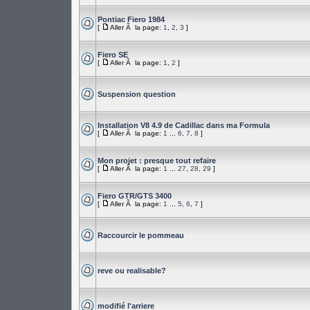
Pontiac Fiero 1984
[
Aller Ã la page:
1
,
2
,
3
]
Fiero SE
[
Aller Ã la page:
1
,
2
]
Suspension question
Installation V8 4.9 de Cadillac dans ma Formula
[
Aller Ã la page:
1
...
6
,
7
,
8
]
Mon projet : presque tout refaire
[
Aller Ã la page:
1
...
27
,
28
,
29
]
Fiero GTR/GTS 3400
[
Aller Ã la page:
1
...
5
,
6
,
7
]
Raccourcir le pommeau
reve ou realisable?
modifié l'arriere