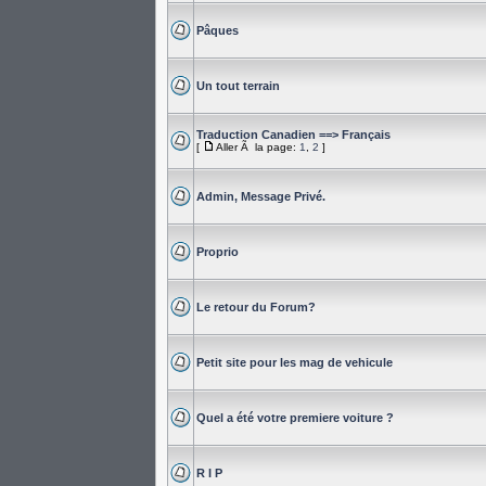
Pâques
Un tout terrain
Traduction Canadien ==> Français
[
Aller Ã la page:
1
,
2
]
Admin, Message Privé.
Proprio
Le retour du Forum?
Petit site pour les mag de vehicule
Quel a été votre premiere voiture ?
R I P