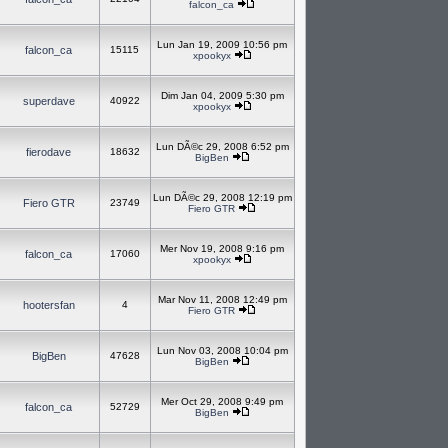
falcon_ca
Lun Jan 19, 2009 10:56 pm
falcon_ca
15115
xpookyx
Dim Jan 04, 2009 5:30 pm
superdave
40922
xpookyx
Lun DÃ©c 29, 2008 6:52 pm
fierodave
18632
BigBen
Lun DÃ©c 29, 2008 12:19 pm
Fiero GTR
23749
Fiero GTR
Mer Nov 19, 2008 9:16 pm
falcon_ca
17060
xpookyx
Mar Nov 11, 2008 12:49 pm
hootersfan
4
Fiero GTR
Lun Nov 03, 2008 10:04 pm
BigBen
47628
BigBen
Mer Oct 29, 2008 9:49 pm
falcon_ca
52729
BigBen