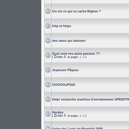
Ou est ce qui ce cache Bigben ?
http et https
des vieux qui dansent
Quel sont vos autre passion ??
[
Aller Ã la page:
1
,
2
]
Joyeuses Pâques
OOOOOuPSSS
Help! recherche machine d'entrainement SPEEDT
Hockey
[
Aller Ã la page:
1
,
2
]
Salon de L'auto de Montréal 2009