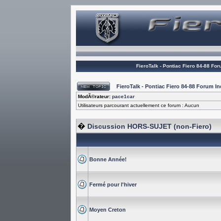
FieroTalk - Pontiac Fiero 84-88 Fo
FieroTalk - Pontiac Fiero 84-88 Forum 
ModÃ©rateur:
pace1car
Utilisateurs parcourant actuellement ce forum : Aucun
�
Discussion HORS-SUJET (non-Fiero)
Bonne Année!
Fermé pour l'hiver
Moyen Creton