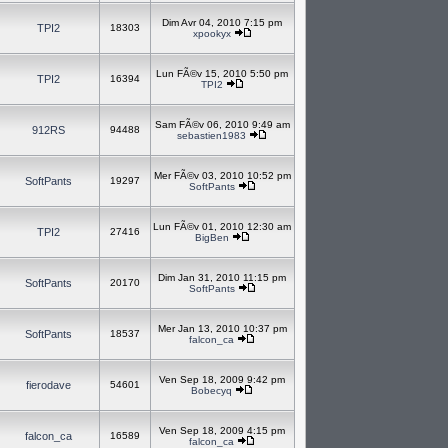
Dim Avr 04, 2010 7:15 pm
TPI2
18303
xpookyx
Lun FÃ©v 15, 2010 5:50 pm
TPI2
16394
TPI2
Sam FÃ©v 06, 2010 9:49 am
912RS
94488
sebastien1983
Mer FÃ©v 03, 2010 10:52 pm
SoftPants
19297
SoftPants
Lun FÃ©v 01, 2010 12:30 am
TPI2
27416
BigBen
Dim Jan 31, 2010 11:15 pm
SoftPants
20170
SoftPants
Mer Jan 13, 2010 10:37 pm
SoftPants
18537
falcon_ca
Ven Sep 18, 2009 9:42 pm
fierodave
54601
Bobecyq
Ven Sep 18, 2009 4:15 pm
falcon_ca
16589
falcon_ca