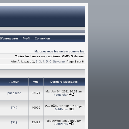
S'enregistrer
Profil
Connexion
Marquez tous les sujets comme lus
Toutes les heures sont au format GMT - 5 Heures
Aller Ã la page
1
,
2
,
3
,
4
,
5
,
6
Suivante
Page
1
sur
6
Auteur
Vus
Derniers Messages
Mar Jan 04, 2011 10:31 am
pace1car
82171
hootersfan
Ven DÃ©c 17, 2010 7:03 pm
TPI2
40096
SoftPants
Jeu Avr 08, 2010 8:19 pm
TPI2
15421
SoftPants