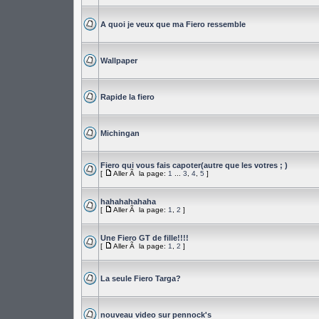
A quoi je veux que ma Fiero ressemble
Wallpaper
Rapide la fiero
Michingan
Fiero qui vous fais capoter(autre que les votres ; )
[
Aller Ã la page:
1
...
3
,
4
,
5
]
hahahahahaha
[
Aller Ã la page:
1
,
2
]
Une Fiero GT de fille!!!!
[
Aller Ã la page:
1
,
2
]
La seule Fiero Targa?
nouveau video sur pennock's