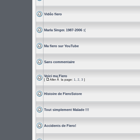
Vidéo fiero
Marla Singer. 1987-2006 :(
Ma fiero sur YouTube
Sans commentaire
Voici ma Fiero
[
Aller Ã la page:
1
,
2
,
3
]
Histoire de FieroSstore
Tout simplement Malade !!!
Accidents de Fiero!