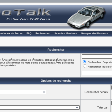
rum Index du Forum
FAQ
Rechercher
Liste des Membres
Groupes d'utilisateurs
Rechercher
t Ãªtre prÃ©sents dans les rÃ©sultats,
OR
pour dÃ©terminer les
Rechercher n'importe
pour dÃ©terminer les mots qui ne devraient pas Ãªtre prÃ©sents
hes partielles
Rechercher tous les 
Options de recherche
Rechercher depuis:
Trier par: