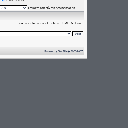
DÃ©croissant
premiers caractÃ¨res des messages
Toutes les heures sont au format GMT - 5 Heures
Powered by
FieroTalk
� 2006-2007