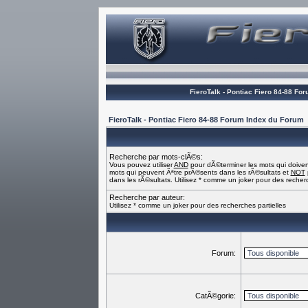
FieroTalk - Pontiac Fiero 84-88 Fo
FieroTalk - Pontiac Fiero 84-88 Forum Index du Forum
Recherche par mots-clÃ©s:
Vous pouvez utiliser
AND
pour dÃ©terminer les mots qui doiven
mots qui peuvent Ãªtre prÃ©sents dans les rÃ©sultats et
NOT
dans les rÃ©sultats. Utilisez * comme un joker pour des recherc
Recherche par auteur:
Utilisez * comme un joker pour des recherches partielles
Forum:
CatÃ©gorie: