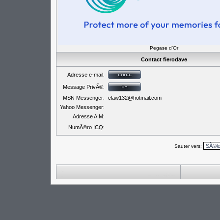
Pegase d'Or
Contact fierodave
Adresse e-mail:
Message PrivÃ©:
MSN Messenger:
claw132@hotmail.com
Yahoo Messenger:
Adresse AIM:
NumÃ©ro ICQ:
Sauter vers: