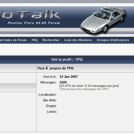
rum Index du Forum
FAQ
Rechercher
Liste des Membres
Groupes d'utilisateurs
Voir le profil :: TPI2
Tout Ã propos de TPI2
Inscrit le:
14 Jan 2007
Messages:
1024
[12.47% du total / 0.14 messages par jour]
Trouver tous les messages de TPI2
Localisation:
Site Web:
Emploi:
Loisirs: