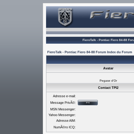
FieroTalk - Pontiac Fiero 84-88 Fo
FieroTalk - Pontiac Fiero 84-88 Forum Index du Forum
Avatar
Pegase d'Or
Contact TPI2
Adresse e-mail:
Message PrivÃ©:
MSN Messenger:
Yahoo Messenger:
Adresse AIM:
NumÃ©ro ICQ: