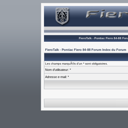
FieroTalk - Pontiac Fiero 84-88 Fo
FieroTalk - Pontiac Fiero 84-88 Forum Index du Forum
Les champs marquÃ©s d'un * sont obligatoires.
Nom d'utilisateur: *
Adresse e-mail: *