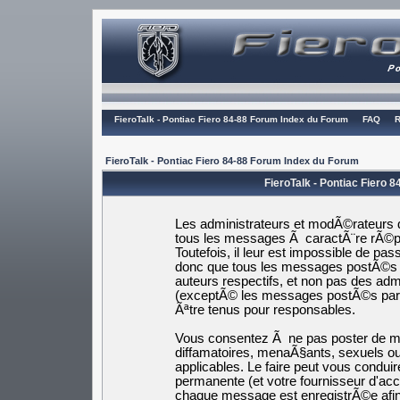
FieroTalk - Pontiac Fiero 84-88 Forum Index du Forum
FAQ
R
FieroTalk - Pontiac Fiero 84-88 Forum Index du Forum
FieroTalk - Pontiac Fiero 
Les administrateurs et modÃ©rateurs d
tous les messages Ã caractÃ¨re rÃ©pr
Toutefois, il leur est impossible de p
donc que tous les messages postÃ©s s
auteurs respectifs, et non pas des a
(exceptÃ© les messages postÃ©s par
Ãªtre tenus pour responsables.
Vous consentez Ã ne pas poster de me
diffamatoires, menaÃ§ants, sexuels ou 
applicables. Le faire peut vous cond
permanente (et votre fournisseur d'ac
chaque message est enregistrÃ©e afin 