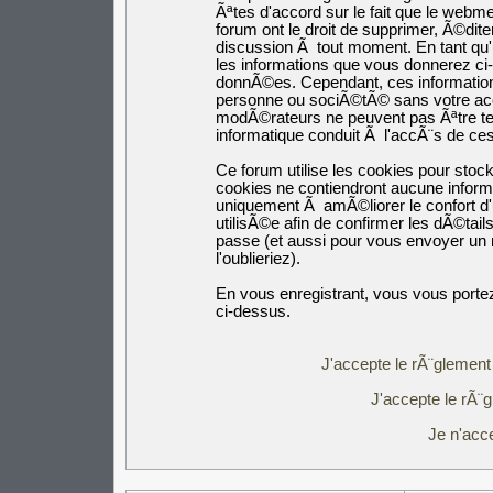
Ãªtes d'accord sur le fait que le webm
forum ont le droit de supprimer, Ã©dite
discussion Ã tout moment. En tant qu'ut
les informations que vous donnerez c
donnÃ©es. Cependant, ces informatio
personne ou sociÃ©tÃ© sans votre acco
modÃ©rateurs ne peuvent pas Ãªtre ten
informatique conduit Ã l'accÃ¨s de c
Ce forum utilise les cookies pour stoc
cookies ne contiendront aucune inform
uniquement Ã amÃ©liorer le confort d'u
utilisÃ©e afin de confirmer les dÃ©tail
passe (et aussi pour vous envoyer un
l'oublieriez).
En vous enregistrant, vous vous portez
ci-dessus.
J'accepte le rÃ¨glement 
J'accepte le rÃ¨g
Je n'acc