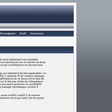
S'enregistrer
Profil
Connexion
e aussi rapidement que possible.
ms expriment la vue et opinion de leurs
) et par consÃ©quent ne peuvent pas
ui violeraient les lois applicables. Le
rmÃ©). L'adresse IP de chaque message
odÃ©rateurs de ce forum ont le droit de
sur le fait que toutes les informations
ucune tierce personne ou sociÃ©tÃ©
e piratage informatique conduit Ã
aurez entrÃ© ci-aprÃ¨s; ils servent
gistrement ainsi que votre mot de passe