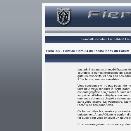
FieroTalk - Pontiac Fiero 84-88 Fo
FieroTalk - Pontiac Fiero 84-88 Forum Index du Forum
Les administrateurs et modÃ©rateurs de
Toutefois, il leur est impossible de p
auteurs respectifs, et non pas des ad
Ãªtre tenus pour responsables.
Vous consentez Ã ne pas poster de mess
faire peut vous conduire Ã Ãªtre bann
est enregistrÃ©e afin d'aider Ã faire re
supprimer, Ã©diter, dÃ©placer ou verroui
que vous donnerez ci-aprÃ¨s seront s
sans votre accord. Le webmestre, l'adm
l'accÃ¨s de ces donnÃ©es.
Ce forum utilise les cookies pour stock
uniquement Ã amÃ©liorer le confort d'ut
(et aussi pour vous envoyer un nouveau
En vous enregistrant, vous vous portez 