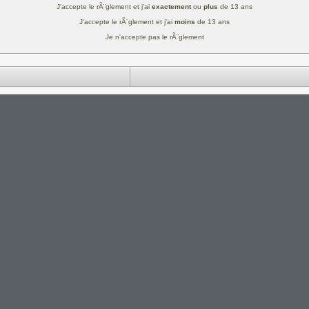
J'accepte le rÃ¨glement et j'ai
exactement
ou
plus
de 13 ans
J'accepte le rÃ¨glement et j'ai
moins
de 13 ans
Je n'accepte pas le rÃ¨glement