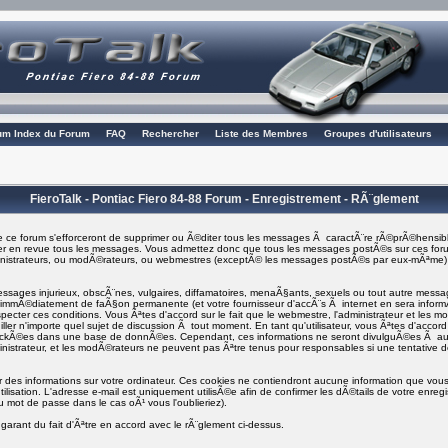
rum Index du Forum
FAQ
Rechercher
Liste des Membres
Groupes d'utilisateurs
FieroTalk - Pontiac Fiero 84-88 Forum - Enregistrement - RÃ¨glement
 ce forum s'efforceront de supprimer ou Ã©diter tous les messages Ã caractÃ¨re rÃ©prÃ©hensibl
asser en revue tous les messages. Vous admettez donc que tous les messages postÃ©s sur ces foru
ministrateurs, ou modÃ©rateurs, ou webmestres (exceptÃ© les messages postÃ©s par eux-mÃªme
ages injurieux, obscÃ¨nes, vulgaires, diffamatoires, menaÃ§ants, sexuels ou tout autre message q
i immÃ©diatement de faÃ§on permanente (et votre fournisseur d'accÃ¨s Ã internet en sera info
specter ces conditions. Vous Ãªtes d'accord sur le fait que le webmestre, l'administrateur et les m
ller n'importe quel sujet de discussion Ã tout moment. En tant qu'utilisateur, vous Ãªtes d'accord 
tockÃ©es dans une base de donnÃ©es. Cependant, ces informations ne seront divulguÃ©es Ã a
inistrateur, et les modÃ©rateurs ne peuvent pas Ãªtre tenus pour responsables si une tentative d
er des informations sur votre ordinateur. Ces cookies ne contiendront aucune information que vous 
ilisation. L'adresse e-mail est uniquement utilisÃ©e afin de confirmer les dÃ©tails de votre enre
 mot de passe dans le cas oÃ¹ vous l'oublieriez).
garant du fait d'Ãªtre en accord avec le rÃ¨glement ci-dessus.