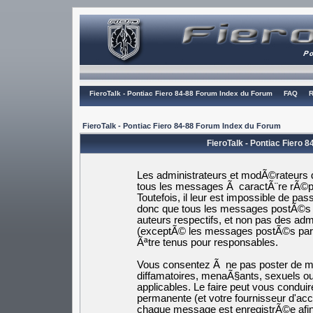
FieroTalk - Pontiac Fiero 84-88 Forum Index du Forum
FAQ
R
FieroTalk - Pontiac Fiero 84-88 Forum Index du Forum
FieroTalk - Pontiac Fiero 
Les administrateurs et modÃ©rateurs d
tous les messages Ã caractÃ¨re rÃ©pr
Toutefois, il leur est impossible de p
donc que tous les messages postÃ©s s
auteurs respectifs, et non pas des a
(exceptÃ© les messages postÃ©s par
Ãªtre tenus pour responsables.
Vous consentez Ã ne pas poster de me
diffamatoires, menaÃ§ants, sexuels ou 
applicables. Le faire peut vous cond
permanente (et votre fournisseur d'ac
chaque message est enregistrÃ©e afin 