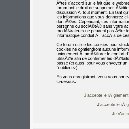
Ãªtes d'accord sur le fait que le webm
forum ont le droit de supprimer, Ã©dite
discussion Ã tout moment. En tant qu'ut
les informations que vous donnerez c
donnÃ©es. Cependant, ces informatio
personne ou sociÃ©tÃ© sans votre acco
modÃ©rateurs ne peuvent pas Ãªtre ten
informatique conduit Ã l'accÃ¨s de c
Ce forum utilise les cookies pour stoc
cookies ne contiendront aucune inform
uniquement Ã amÃ©liorer le confort d'u
utilisÃ©e afin de confirmer les dÃ©tail
passe (et aussi pour vous envoyer un
l'oublieriez).
En vous enregistrant, vous vous portez
ci-dessus.
J'accepte le rÃ¨glement 
J'accepte le rÃ¨g
Je n'acc