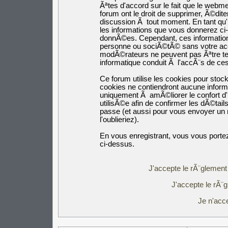
Ãªtes d'accord sur le fait que le webm
forum ont le droit de supprimer, Ã©dite
discussion Ã tout moment. En tant qu'ut
les informations que vous donnerez c
donnÃ©es. Cependant, ces informatio
personne ou sociÃ©tÃ© sans votre acco
modÃ©rateurs ne peuvent pas Ãªtre ten
informatique conduit Ã l'accÃ¨s de c
Ce forum utilise les cookies pour stoc
cookies ne contiendront aucune inform
uniquement Ã amÃ©liorer le confort d'u
utilisÃ©e afin de confirmer les dÃ©tail
passe (et aussi pour vous envoyer un
l'oublieriez).
En vous enregistrant, vous vous portez
ci-dessus.
J'accepte le rÃ¨glement 
J'accepte le rÃ¨g
Je n'acc