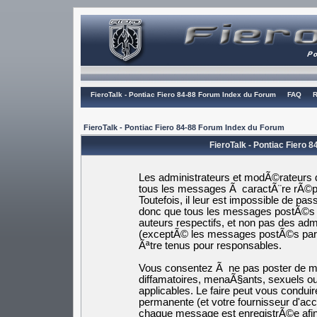
FieroTalk - Pontiac Fiero 84-88 Forum Index du Forum
FAQ
R
FieroTalk - Pontiac Fiero 84-88 Forum Index du Forum
FieroTalk - Pontiac Fiero 
Les administrateurs et modÃ©rateurs d
tous les messages Ã caractÃ¨re rÃ©pr
Toutefois, il leur est impossible de p
donc que tous les messages postÃ©s s
auteurs respectifs, et non pas des a
(exceptÃ© les messages postÃ©s par
Ãªtre tenus pour responsables.
Vous consentez Ã ne pas poster de me
diffamatoires, menaÃ§ants, sexuels ou 
applicables. Le faire peut vous cond
permanente (et votre fournisseur d'ac
chaque message est enregistrÃ©e afin 