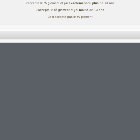
J'accepte le rÃ¨glement et j'ai
exactement
ou
plus
de 13 ans
J'accepte le rÃ¨glement et j'ai
moins
de 13 ans
Je n'accepte pas le rÃ¨glement