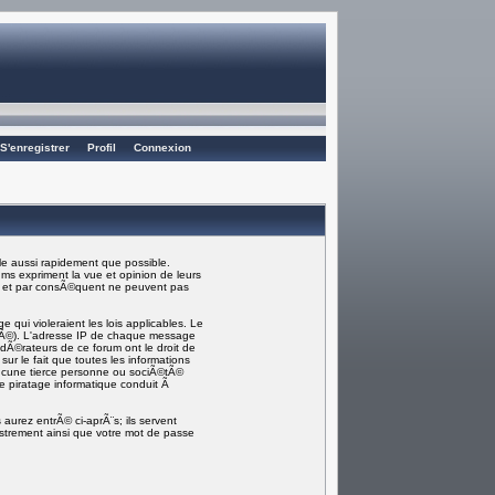
S'enregistrer
Profil
Connexion
e aussi rapidement que possible.
ms expriment la vue et opinion de leurs
) et par consÃ©quent ne peuvent pas
ui violeraient les lois applicables. Le
rmÃ©). L'adresse IP de chaque message
odÃ©rateurs de ce forum ont le droit de
sur le fait que toutes les informations
ucune tierce personne ou sociÃ©tÃ©
e piratage informatique conduit Ã
aurez entrÃ© ci-aprÃ¨s; ils servent
gistrement ainsi que votre mot de passe