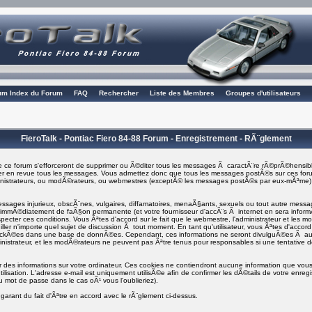
rum Index du Forum
FAQ
Rechercher
Liste des Membres
Groupes d'utilisateurs
FieroTalk - Pontiac Fiero 84-88 Forum - Enregistrement - RÃ¨glement
 ce forum s'efforceront de supprimer ou Ã©diter tous les messages Ã caractÃ¨re rÃ©prÃ©hensibl
asser en revue tous les messages. Vous admettez donc que tous les messages postÃ©s sur ces foru
ministrateurs, ou modÃ©rateurs, ou webmestres (exceptÃ© les messages postÃ©s par eux-mÃªme
ages injurieux, obscÃ¨nes, vulgaires, diffamatoires, menaÃ§ants, sexuels ou tout autre message q
i immÃ©diatement de faÃ§on permanente (et votre fournisseur d'accÃ¨s Ã internet en sera info
specter ces conditions. Vous Ãªtes d'accord sur le fait que le webmestre, l'administrateur et les m
ller n'importe quel sujet de discussion Ã tout moment. En tant qu'utilisateur, vous Ãªtes d'accord 
tockÃ©es dans une base de donnÃ©es. Cependant, ces informations ne seront divulguÃ©es Ã a
inistrateur, et les modÃ©rateurs ne peuvent pas Ãªtre tenus pour responsables si une tentative d
er des informations sur votre ordinateur. Ces cookies ne contiendront aucune information que vous 
ilisation. L'adresse e-mail est uniquement utilisÃ©e afin de confirmer les dÃ©tails de votre enre
 mot de passe dans le cas oÃ¹ vous l'oublieriez).
garant du fait d'Ãªtre en accord avec le rÃ¨glement ci-dessus.