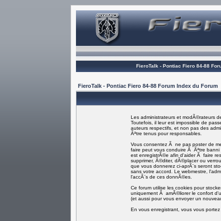
FieroTalk - Pontiac Fiero 84-88 Fo
FieroTalk - Pontiac Fiero 84-88 Forum Index du Forum
Les administrateurs et modÃ©rateurs de
Toutefois, il leur est impossible de p
auteurs respectifs, et non pas des ad
Ãªtre tenus pour responsables.
Vous consentez Ã ne pas poster de mess
faire peut vous conduire Ã Ãªtre bann
est enregistrÃ©e afin d'aider Ã faire re
supprimer, Ã©diter, dÃ©placer ou verroui
que vous donnerez ci-aprÃ¨s seront s
sans votre accord. Le webmestre, l'adm
l'accÃ¨s de ces donnÃ©es.
Ce forum utilise les cookies pour stock
uniquement Ã amÃ©liorer le confort d'ut
(et aussi pour vous envoyer un nouveau
En vous enregistrant, vous vous portez 