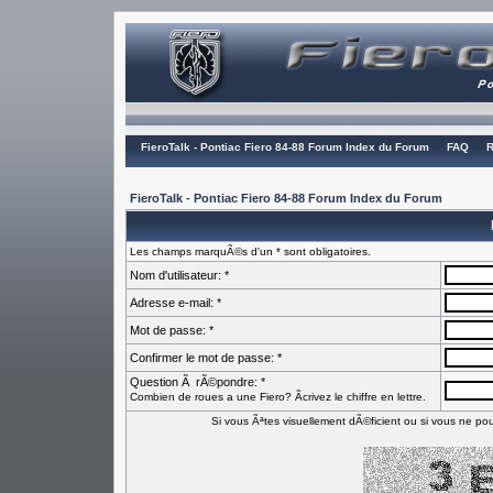
FieroTalk - Pontiac Fiero 84-88 Forum Index du Forum
FAQ
R
FieroTalk - Pontiac Fiero 84-88 Forum Index du Forum
Les champs marquÃ©s d'un * sont obligatoires.
Nom d'utilisateur: *
Adresse e-mail: *
Mot de passe: *
Confirmer le mot de passe: *
Question Ã rÃ©pondre: *
Combien de roues a une Fiero? Ãcrivez le chiffre en lettre.
Si vous Ãªtes visuellement dÃ©ficient ou si vous ne pouv