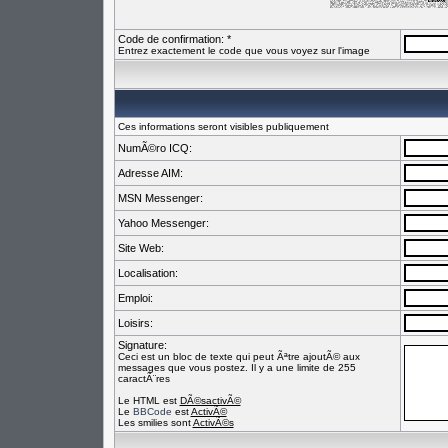
Code de confirmation: *
Entrez exactement le code que vous voyez sur l'image
Ces informations seront visibles publiquement
NumÃ©ro ICQ:
Adresse AIM:
MSN Messenger:
Yahoo Messenger:
Site Web:
Localisation:
Emploi:
Loisirs:
Signature:
Ceci est un bloc de texte qui peut Ãªtre ajoutÃ© aux
messages que vous postez. Il y a une limite de 255
caractÃ¨res
Le HTML est
DÃ©sactivÃ©
Le
BBCode
est
ActivÃ©
Les smilies sont
ActivÃ©s