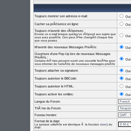
Toujours montrer son adresse e-mail:
Oui
Cacher sa prÃ©sence en ligne:
Oui
Toujours m'avertir des rÃ©ponses:
Envoie un e-mail lorsque quelqu'un rÃ©pond aux sujets que
Oui
vous avez postÃ©s. Ceci peut Ãªtre changÃ© chaque fois
que vous postez.
M'avertir des nouveaux Messages PrivÃ©s:
Oui
Ouverture d'une Pop-Up lors de nouveaux Messages
PrivÃ©s.:
Oui
Certains thÃ¨mes peuvent ouvrir une nouvelle fenÃªtre pour
vous informer de l'arrivÃ©e de nouveaux messages privÃ©s
Toujours attacher sa signature:
Oui
Toujours autoriser le BBCode:
Oui
Toujours autoriser le HTML:
Oui
Toujours activer les smilies:
Oui
Langue du Forum:
ThÃ¨me du Forum:
Fuseau horaire:
Format de la date:
La syntaxe utilisÃ©e est identique Ã la fonction
date()
du
PHP.