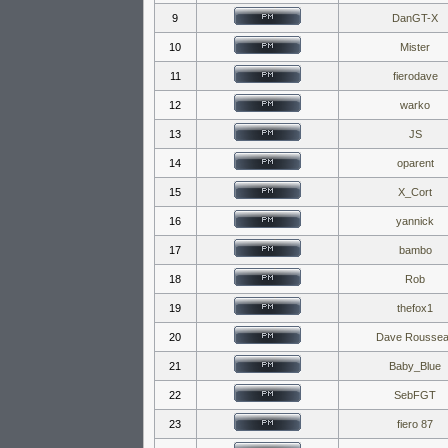
9
DanGT-X
10
Mister
11
fierodave
12
warko
13
JS
14
oparent
15
X_Cort
16
yannick
17
bambo
18
Rob
19
thefox1
20
Dave Rousse
21
Baby_Blue
22
SebFGT
23
fiero 87