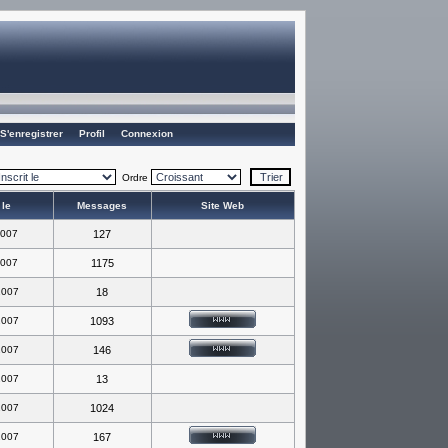
S'enregistrer
Profil
Connexion
Ordre
 le
Messages
Site Web
2007
127
2007
1175
2007
18
2007
1093
2007
146
2007
13
2007
1024
2007
167