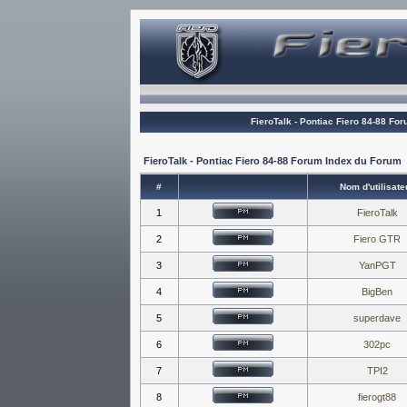
FieroTalk - Pontiac Fiero 84-88 Fo
FieroTalk - Pontiac Fiero 84-88 Forum Index du Forum
#
Nom d'utilisate
1
FieroTalk
2
Fiero GTR
3
YanPGT
4
BigBen
5
superdave
6
302pc
7
TPI2
8
fierogt88