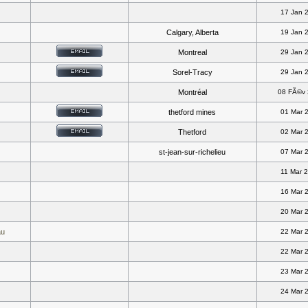
17 Jan 
Calgary, Alberta
19 Jan 
Montreal
29 Jan 
Sorel-Tracy
29 Jan 
Montréal
08 FÃ©v
thetford mines
01 Mar 
Thetford
02 Mar 
st-jean-sur-richelieu
07 Mar 
11 Mar 
16 Mar 
20 Mar 
au
22 Mar 
22 Mar 
23 Mar 
24 Mar 