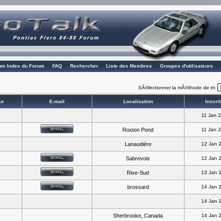
rum Index du Forum
FAQ
Rechercher
Liste des Membres
Groupes d'utilisateurs
SÃ©lectionner la mÃ©thode de tri:
ur
E-mail
Localisation
Inscrit
11 Jan 
Roxton Pond
11 Jan 
Lanaudière
12 Jan 
Sabrevois
12 Jan 
Rive-Sud
13 Jan 
brossard
14 Jan 
14 Jan 
Sherbrooke, Canada
14 Jan 