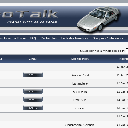
rum Index du Forum
FAQ
Rechercher
Liste des Membres
Groupes d'utilisateurs
SÃ©lectionner la mÃ©thode de tri:
ur
E-mail
Localisation
Inscrit
11 Jan 
Roxton Pond
11 Jan 
Lanaudière
12 Jan 
Sabrevois
12 Jan 
Rive-Sud
13 Jan 
brossard
14 Jan 
14 Jan 
Sherbrooke, Canada
14 Jan 