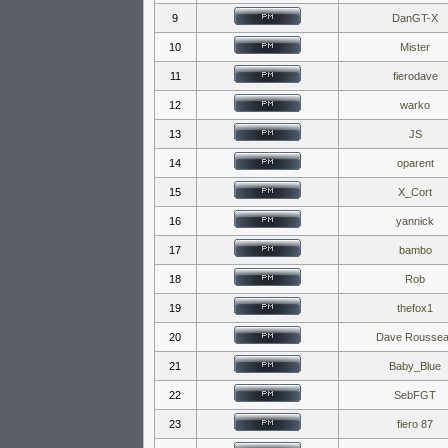
9
DanGT-X
10
Mister
11
fierodave
12
warko
13
JS
14
oparent
15
X_Cort
16
yannick
17
bambo
18
Rob
19
thefox1
20
Dave Rousse
21
Baby_Blue
22
SebFGT
23
fiero 87