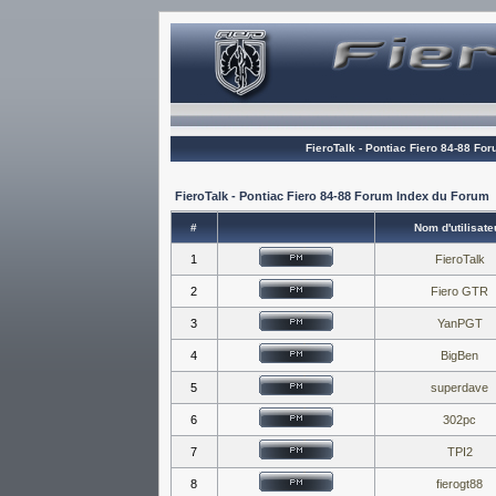
FieroTalk - Pontiac Fiero 84-88 Fo
FieroTalk - Pontiac Fiero 84-88 Forum Index du Forum
#
Nom d'utilisate
1
FieroTalk
2
Fiero GTR
3
YanPGT
4
BigBen
5
superdave
6
302pc
7
TPI2
8
fierogt88