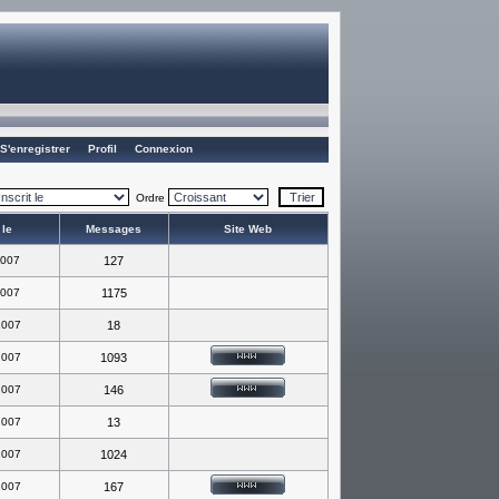
S'enregistrer
Profil
Connexion
Ordre
 le
Messages
Site Web
2007
127
2007
1175
2007
18
2007
1093
2007
146
2007
13
2007
1024
2007
167