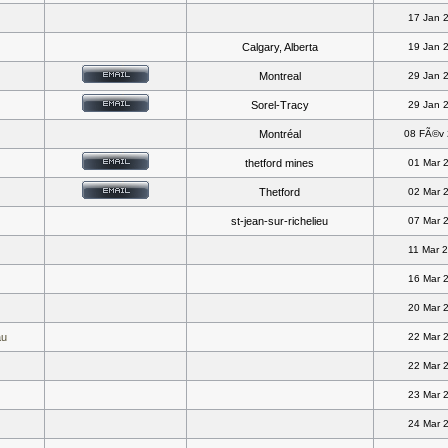
17 Jan 
Calgary, Alberta
19 Jan 
Montreal
29 Jan 
Sorel-Tracy
29 Jan 
Montréal
08 FÃ©v
thetford mines
01 Mar 
Thetford
02 Mar 
st-jean-sur-richelieu
07 Mar 
11 Mar 
16 Mar 
20 Mar 
au
22 Mar 
22 Mar 
23 Mar 
24 Mar 