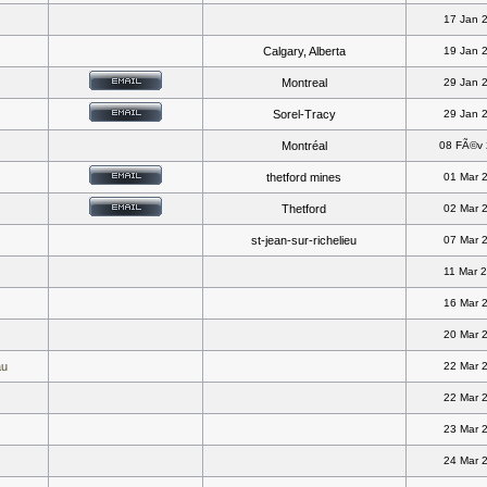
17 Jan 
Calgary, Alberta
19 Jan 
Montreal
29 Jan 
Sorel-Tracy
29 Jan 
Montréal
08 FÃ©v
thetford mines
01 Mar 
Thetford
02 Mar 
st-jean-sur-richelieu
07 Mar 
11 Mar 
16 Mar 
20 Mar 
au
22 Mar 
22 Mar 
23 Mar 
24 Mar 