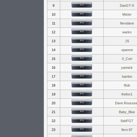
9
DanGT-X
10
Mister
11
fierodave
12
warko
13
JS
14
oparent
15
X_Cort
16
yannick
17
bambo
18
Rob
19
thefox1
20
Dave Rousse
21
Baby_Blue
22
SebFGT
23
fiero 87