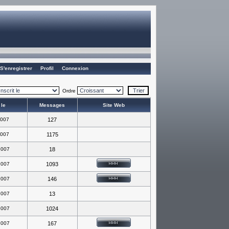
S'enregistrer
Profil
Connexion
Ordre
 le
Messages
Site Web
2007
127
2007
1175
2007
18
2007
1093
2007
146
2007
13
2007
1024
2007
167