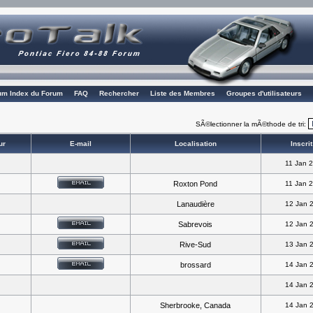
rum Index du Forum
FAQ
Rechercher
Liste des Membres
Groupes d'utilisateurs
SÃ©lectionner la mÃ©thode de tri:
ur
E-mail
Localisation
Inscrit
11 Jan 
Roxton Pond
11 Jan 
Lanaudière
12 Jan 
Sabrevois
12 Jan 
Rive-Sud
13 Jan 
brossard
14 Jan 
14 Jan 
Sherbrooke, Canada
14 Jan 