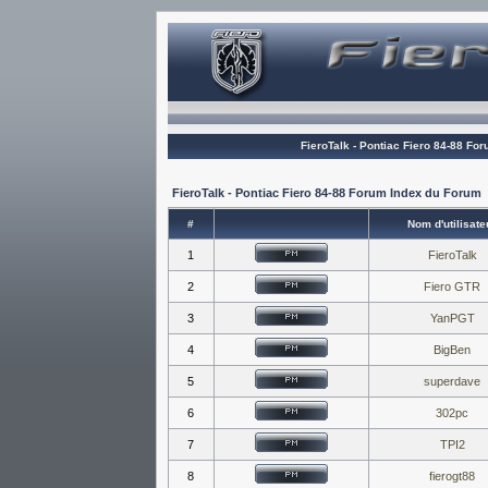
FieroTalk - Pontiac Fiero 84-88 Fo
FieroTalk - Pontiac Fiero 84-88 Forum Index du Forum
#
Nom d'utilisate
1
FieroTalk
2
Fiero GTR
3
YanPGT
4
BigBen
5
superdave
6
302pc
7
TPI2
8
fierogt88