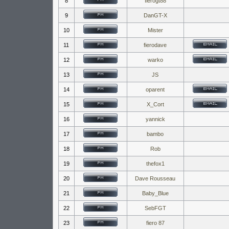
8
fierogt88
9
DanGT-X
10
Mister
11
fierodave
12
warko
13
JS
14
oparent
15
X_Cort
16
yannick
17
bambo
18
Rob
19
thefox1
20
Dave Rousseau
21
Baby_Blue
22
SebFGT
23
fiero 87