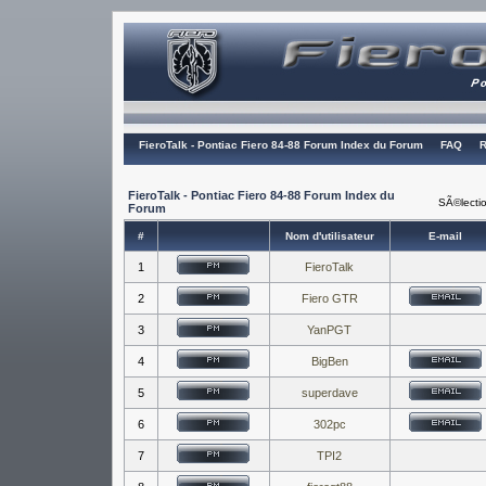
FieroTalk - Pontiac Fiero 84-88 Forum Index du Forum
FAQ
R
FieroTalk - Pontiac Fiero 84-88 Forum Index du
SÃ©lectio
Forum
#
Nom d'utilisateur
E-mail
1
FieroTalk
2
Fiero GTR
3
YanPGT
4
BigBen
5
superdave
6
302pc
7
TPI2