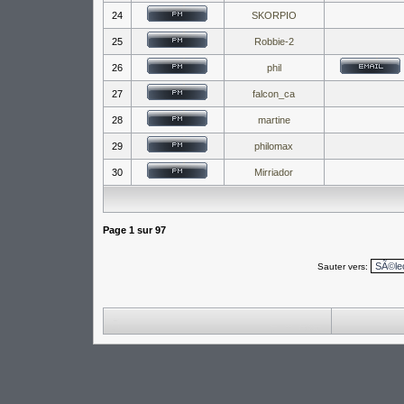
24
SKORPIO
25
Robbie-2
26
phil
27
falcon_ca
28
martine
29
philomax
30
Mirriador
Page
1
sur
97
Sauter vers: