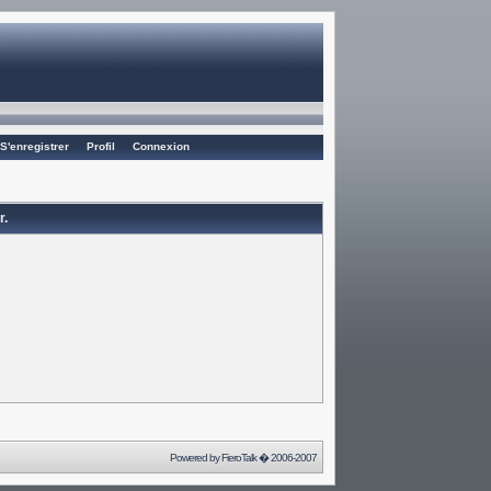
S'enregistrer
Profil
Connexion
r.
Powered by
FieroTalk
� 2006-2007