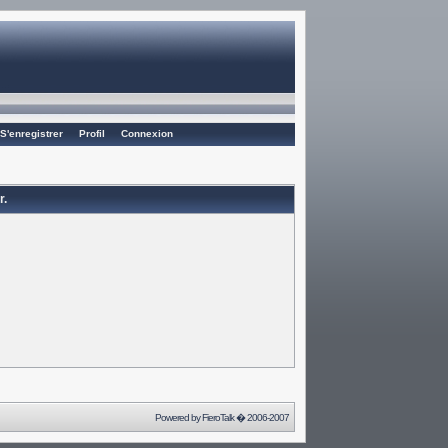
S'enregistrer
Profil
Connexion
r.
Powered by
FieroTalk
� 2006-2007