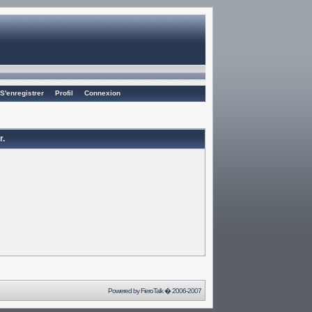
S'enregistrer
Profil
Connexion
r.
Powered by
FieroTalk
� 2006-2007