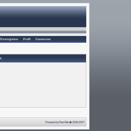
S'enregistrer
Profil
Connexion
r.
Powered by
FieroTalk
� 2006-2007