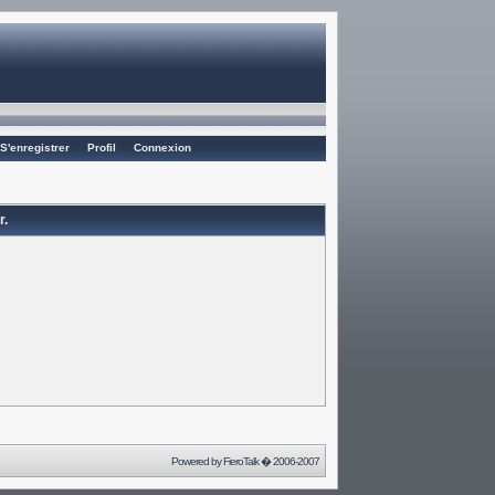
S'enregistrer
Profil
Connexion
r.
Powered by
FieroTalk
� 2006-2007