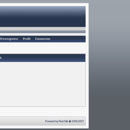
S'enregistrer
Profil
Connexion
r.
Powered by
FieroTalk
� 2006-2007