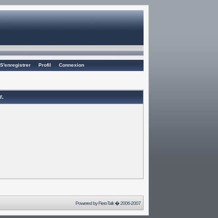
S'enregistrer
Profil
Connexion
r.
Powered by
FieroTalk
� 2006-2007