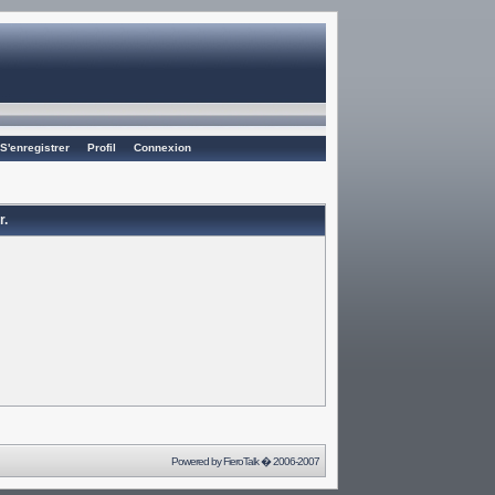
S'enregistrer
Profil
Connexion
r.
Powered by
FieroTalk
� 2006-2007