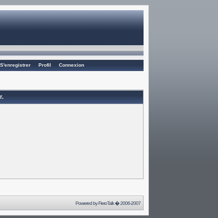
S'enregistrer
Profil
Connexion
r.
Powered by
FieroTalk
� 2006-2007