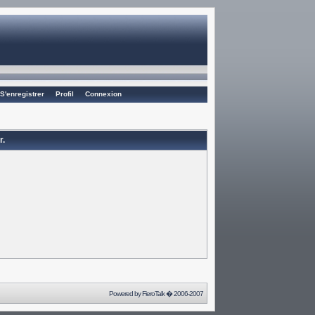
S'enregistrer
Profil
Connexion
r.
Powered by
FieroTalk
� 2006-2007