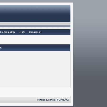
S'enregistrer
Profil
Connexion
r.
Powered by
FieroTalk
� 2006-2007