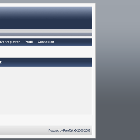
S'enregistrer
Profil
Connexion
r.
Powered by
FieroTalk
� 2006-2007