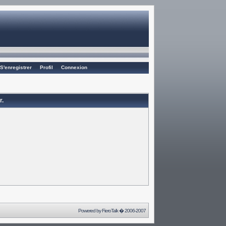
S'enregistrer
Profil
Connexion
r.
Powered by
FieroTalk
� 2006-2007