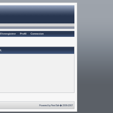
S'enregistrer
Profil
Connexion
r.
Powered by
FieroTalk
� 2006-2007