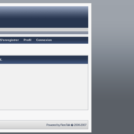
S'enregistrer
Profil
Connexion
r.
Powered by
FieroTalk
� 2006-2007