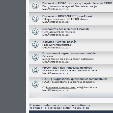
Discussion FIERO...tout ce qui rejoint le sujet FIERO
Fiero discussion lounge. All Fiero related subject.
ModÃ©rateur
pace1car
Discussion HORS-SUJET (non-Fiero)
Off-topic discussion. NO FIERO allowed
ModÃ©rateur
pace1car
Rencontres des membres FieroTalk
FieroTalk members meetings
ModÃ©rateur
pace1car
Activités Fierotalk passés
Past evenement fierotalk
ModÃ©rateur
pace1car
Exposition et regroupement automobile
Car expo
Mettez tout ce qui est exposition automobile
ModÃ©rateur
pace1car
Présentation des nouveaux membres
New members, come introduct yourself in here!
ModÃ©rateur
pace1car
F.A.Q. | Suggestions, questions et commentaires
F.A.Q. | Suggestions, questions & comments
(?)
Informations/Assistances:
info@fierotalk.com
ModÃ©rateur
pace1car
Division technique et performance/tuning
Technical & performance/tuning division