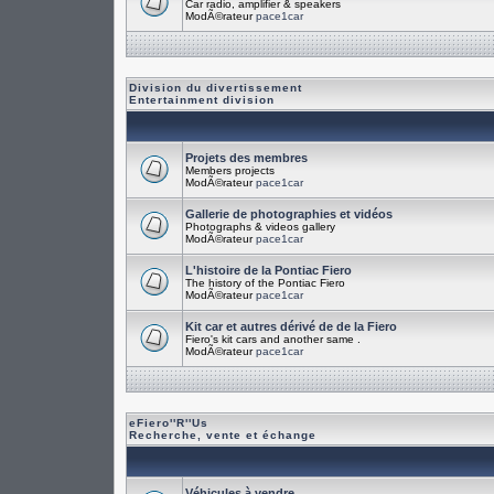
Car radio, amplifier & speakers
ModÃ©rateur
pace1car
Division du divertissement
Entertainment division
Projets des membres
Members projects
ModÃ©rateur
pace1car
Gallerie de photographies et vidéos
Photographs & videos gallery
ModÃ©rateur
pace1car
L'histoire de la Pontiac Fiero
The history of the Pontiac Fiero
ModÃ©rateur
pace1car
Kit car et autres dérivé de de la Fiero
Fiero's kit cars and another same .
ModÃ©rateur
pace1car
eFiero''R''Us
Recherche, vente et échange
Véhicules à vendre