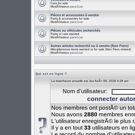
Cars for sale
ModÃ©rateur
pace1car
Pièces et accessoires à vendre
Parts & accessories for sale
ModÃ©rateur
pace1car
Pièces ou véhicules recherchés
Parts or cars wanted
ModÃ©rateur
pace1car
Autres articles recherché ou à vendre (Non Fiero)
Miscellaneous items wanted or for sale (Non Fiero related)
ModÃ©rateur
pace1car
Qui est en ligne ?
La date/heure actuelle est Jeu AoÃ» 06, 2026 4:28 am
Nom d'utilisateur:
connecter auto
Nos membres ont postÃ© un tot
Nous avons
2880
membres enre
L'utilisateur enregistrÃ© le plus
Il y a en tout
33
utilisateurs en li
Le record du nombre d'utilisateu