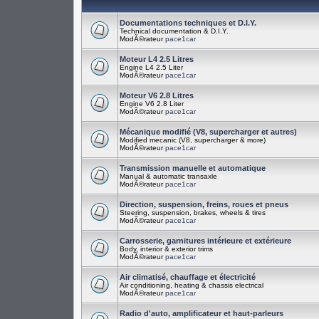
Documentations techniques et D.I.Y.
Technical documentation & D.I.Y.
ModÃ©rateur
pace1car
Moteur L4 2.5 Litres
Engine L4 2.5 Liter
ModÃ©rateur
pace1car
Moteur V6 2.8 Litres
Engine V6 2.8 Liter
ModÃ©rateur
pace1car
Mécanique modifié (V8, supercharger et autres)
Modified mecanic (V8, supercharger & more)
ModÃ©rateur
pace1car
Transmission manuelle et automatique
Manual & automatic transaxle
ModÃ©rateur
pace1car
Direction, suspension, freins, roues et pneus
Steering, suspension, brakes, wheels & tires
ModÃ©rateur
pace1car
Carrosserie, garnitures intérieure et extérieure
Body, interior & exterior trims
ModÃ©rateur
pace1car
Air climatisé, chauffage et électricité
Air conditioning, heating & chassis electrical
ModÃ©rateur
pace1car
Radio d'auto, amplificateur et haut-parleurs