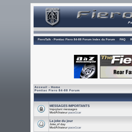
FieroTalk - Pontiac Fiero 84-88 Forum Index du Forum
FAQ
R
Acceuil - Home
Pontiac Fiero 84-88 Forum
MESSAGES IMPORTANTS
Important messages
ModÃ©rateur
pace1car
La joke du jour
Joke of day
ModÃ©rateur
pace1car