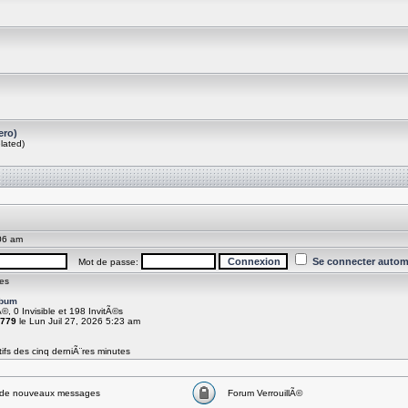
ero)
lated)
06 am
Se connecter autom
Mot de passe:
es
rbum
Ã©, 0 Invisible et 198 InvitÃ©s
779
le Lun Juil 27, 2026 5:23 am
ifs des cinq derniÃ¨res minutes
de nouveaux messages
Forum VerrouillÃ©