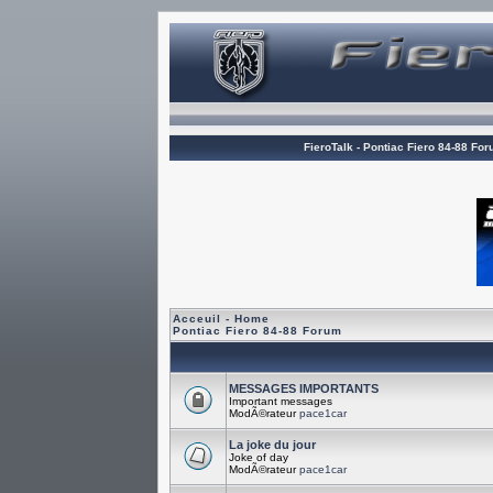
FieroTalk - Pontiac Fiero 84-88 Fo
Acceuil - Home
Pontiac Fiero 84-88 Forum
MESSAGES IMPORTANTS
Important messages
ModÃ©rateur
pace1car
La joke du jour
Joke of day
ModÃ©rateur
pace1car