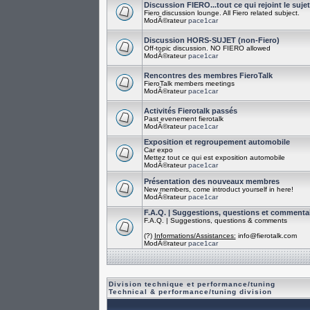
Discussion FIERO...tout ce qui rejoint le suje
Fiero discussion lounge. All Fiero related subject.
ModÃ©rateur
pace1car
Discussion HORS-SUJET (non-Fiero)
Off-topic discussion. NO FIERO allowed
ModÃ©rateur
pace1car
Rencontres des membres FieroTalk
FieroTalk members meetings
ModÃ©rateur
pace1car
Activités Fierotalk passés
Past evenement fierotalk
ModÃ©rateur
pace1car
Exposition et regroupement automobile
Car expo
Mettez tout ce qui est exposition automobile
ModÃ©rateur
pace1car
Présentation des nouveaux membres
New members, come introduct yourself in here!
ModÃ©rateur
pace1car
F.A.Q. | Suggestions, questions et commenta
F.A.Q. | Suggestions, questions & comments
(?)
Informations/Assistances:
info@fierotalk.com
ModÃ©rateur
pace1car
Division technique et performance/tuning
Technical & performance/tuning division