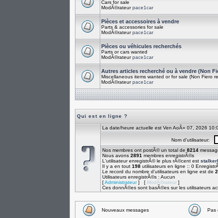
Cars for sale
ModÃ©rateur
pace1car
Pièces et accessoires à vendre
Parts & accessories for sale
ModÃ©rateur
pace1car
Pièces ou véhicules recherchés
Parts or cars wanted
ModÃ©rateur
pace1car
Autres articles recherché ou à vendre (Non Fi
Miscellaneous items wanted or for sale (Non Fiero re
ModÃ©rateur
pace1car
Qui est en ligne ?
La date/heure actuelle est Ven AoÃ» 07, 2026 10:
Nom d'utilisateur:
Nos membres ont postÃ© un total de
8214
messag
Nous avons
2891
membres enregistrÃ©s
L'utilisateur enregistrÃ© le plus rÃ©cent est
stalke
Il y a en tout
198
utilisateurs en ligne :: 0 Enregistr
Le record du nombre d'utilisateurs en ligne est de
2
Utilisateurs enregistrÃ©s : Aucun
[
Administrateur
] [
ModÃ©rateur
]
Ces donnÃ©es sont basÃ©es sur les utilisateurs act
Nouveaux messages
Pas 