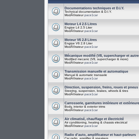
Documentations techniques et D.I.Y.
Technical documentation & D.I.Y.
ModÃ©rateur
pace1car
Moteur L4 2.5 Litres
Engine L4 2.5 Liter
ModÃ©rateur
pace1car
Moteur V6 2.8 Litres
Engine V6 2.8 Liter
ModÃ©rateur
pace1car
Mécanique modifié (V8, supercharger et autre
Modified mecanic (V8, supercharger & more)
ModÃ©rateur
pace1car
Transmission manuelle et automatique
Manual & automatic transaxle
ModÃ©rateur
pace1car
Direction, suspension, freins, roues et pneus
Steering, suspension, brakes, wheels & tires
ModÃ©rateur
pace1car
Carrosserie, garnitures intérieure et extérieur
Body, interior & exterior trims
ModÃ©rateur
pace1car
Air climatisé, chauffage et électricité
Air conditioning, heating & chassis electrical
ModÃ©rateur
pace1car
Radio d'auto, amplificateur et haut-parleurs
Car radio, amplifier & speakers