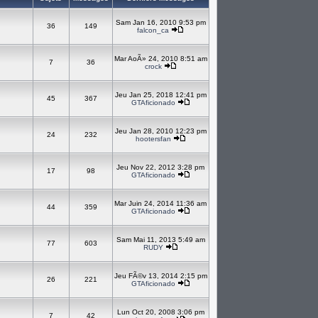
Sam Jan 16, 2010 9:53 pm
36
149
falcon_ca
Mar AoÃ» 24, 2010 8:51 am
7
36
crock
Jeu Jan 25, 2018 12:41 pm
45
367
GTAficionado
Jeu Jan 28, 2010 12:23 pm
24
232
hootersfan
Jeu Nov 22, 2012 3:28 pm
17
98
GTAficionado
Mar Juin 24, 2014 11:36 am
44
359
GTAficionado
Sam Mai 11, 2013 5:49 am
77
603
RUDY
Jeu FÃ©v 13, 2014 2:15 pm
26
221
GTAficionado
Lun Oct 20, 2008 3:06 pm
7
42