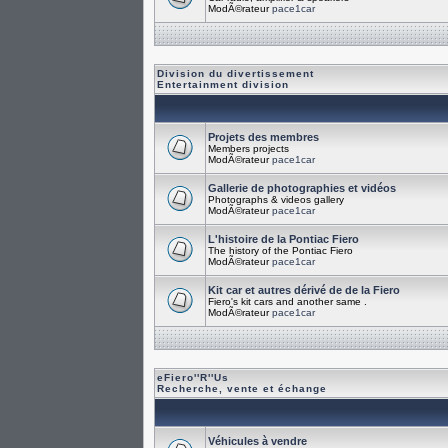
ModÃ©rateur
pace1car
Division du divertissement
Entertainment division
Projets des membres
Members projects
ModÃ©rateur
pace1car
Gallerie de photographies et vidéos
Photographs & videos gallery
ModÃ©rateur
pace1car
L'histoire de la Pontiac Fiero
The history of the Pontiac Fiero
ModÃ©rateur
pace1car
Kit car et autres dérivé de de la Fiero
Fiero's kit cars and another same .
ModÃ©rateur
pace1car
eFiero''R''Us
Recherche, vente et échange
Véhicules à vendre