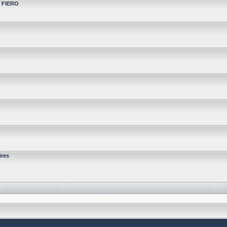
t FIERO
ires