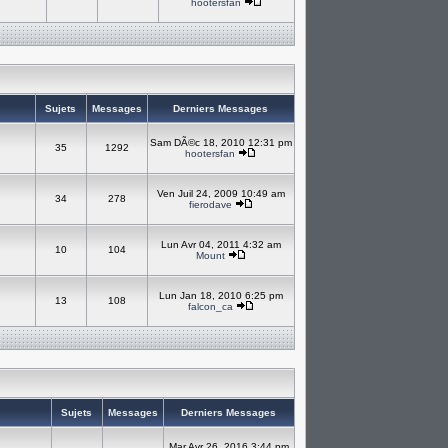
hootersfan
Sujets
Messages
Derniers Messages
Sam DÃ©c 18, 2010 12:31 pm
35
1292
hootersfan
Ven Juil 24, 2009 10:49 am
34
278
fierodave
Lun Avr 04, 2011 4:32 am
10
104
Mount
Lun Jan 18, 2010 6:25 pm
13
108
falcon_ca
Sujets
Messages
Derniers Messages
Mar Avr 26, 2016 3:44 pm