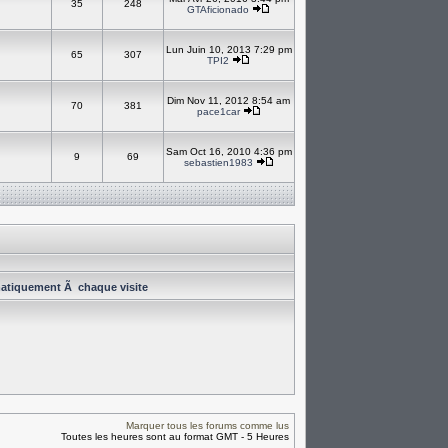
35
248
GTAficionado
Lun Juin 10, 2013 7:29 pm
65
307
TPI2
Dim Nov 11, 2012 8:54 am
70
381
pace1car
Sam Oct 16, 2010 4:36 pm
9
69
sebastien1983
atiquement Ã chaque visite
Marquer tous les forums comme lus
Toutes les heures sont au format GMT - 5 Heures