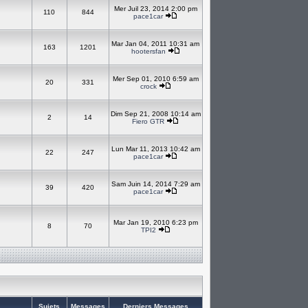
Mer Juil 23, 2014 2:00 pm
110
844
pace1car
Mar Jan 04, 2011 10:31 am
163
1201
hootersfan
Mer Sep 01, 2010 6:59 am
20
331
crock
Dim Sep 21, 2008 10:14 am
2
14
Fiero GTR
Lun Mar 11, 2013 10:42 am
22
247
pace1car
Sam Juin 14, 2014 7:29 am
39
420
pace1car
Mar Jan 19, 2010 6:23 pm
8
70
TPI2
Sujets
Messages
Derniers Messages