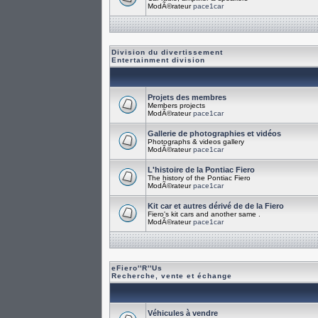
ModÃ©rateur
pace1car
Division du divertissement
Entertainment division
Projets des membres
Members projects
ModÃ©rateur
pace1car
Gallerie de photographies et vidéos
Photographs & videos gallery
ModÃ©rateur
pace1car
L'histoire de la Pontiac Fiero
The history of the Pontiac Fiero
ModÃ©rateur
pace1car
Kit car et autres dérivé de de la Fiero
Fiero's kit cars and another same .
ModÃ©rateur
pace1car
eFiero''R''Us
Recherche, vente et échange
Véhicules à vendre