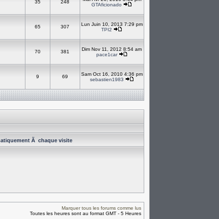
35
248
GTAficionado
Lun Juin 10, 2013 7:29 pm
65
307
TPI2
Dim Nov 11, 2012 8:54 am
70
381
pace1car
Sam Oct 16, 2010 4:36 pm
9
69
sebastien1983
atiquement Ã chaque visite
Marquer tous les forums comme lus
Toutes les heures sont au format GMT - 5 Heures