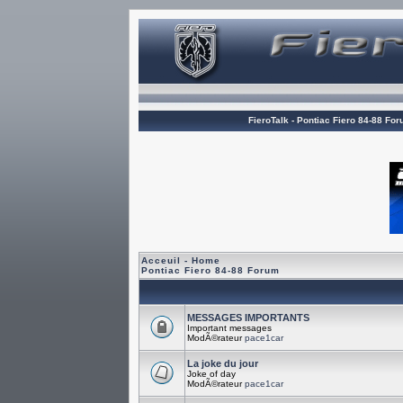
FieroTalk - Pontiac Fiero 84-88 Fo
Acceuil - Home
Pontiac Fiero 84-88 Forum
MESSAGES IMPORTANTS
Important messages
ModÃ©rateur
pace1car
La joke du jour
Joke of day
ModÃ©rateur
pace1car