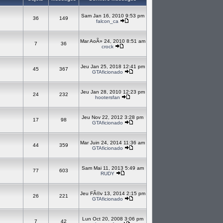
Sam Jan 16, 2010 9:53 pm
36
149
falcon_ca
Mar AoÃ» 24, 2010 8:51 am
7
36
crock
Jeu Jan 25, 2018 12:41 pm
45
367
GTAficionado
Jeu Jan 28, 2010 12:23 pm
24
232
hootersfan
Jeu Nov 22, 2012 3:28 pm
17
98
GTAficionado
Mar Juin 24, 2014 11:36 am
44
359
GTAficionado
Sam Mai 11, 2013 5:49 am
77
603
RUDY
Jeu FÃ©v 13, 2014 2:15 pm
26
221
GTAficionado
Lun Oct 20, 2008 3:06 pm
7
42