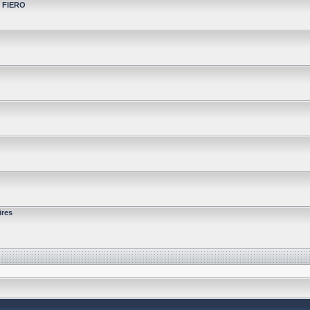
t FIERO
ires