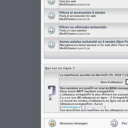
Cars for sale
ModÃ©rateur
pace1car
Pièces et accessoires à vendre
Parts & accessories for sale
ModÃ©rateur
pace1car
Pièces ou véhicules recherchés
Parts or cars wanted
ModÃ©rateur
pace1car
Autres articles recherché ou à vendre (Non Fi
Miscellaneous items wanted or for sale (Non Fiero re
ModÃ©rateur
pace1car
Qui est en ligne ?
La date/heure actuelle est Mer AoÃ» 05, 2026 7:1
Nom d'utilisateur:
Nos membres ont postÃ© un total de
8214
messag
Nous avons
2877
membres enregistrÃ©s
L'utilisateur enregistrÃ© le plus rÃ©cent est
sozve
Il y a en tout
20
utilisateurs en ligne :: 0 EnregistrÃ
Le record du nombre d'utilisateurs en ligne est de
2
Utilisateurs enregistrÃ©s : Aucun
[
Administrateur
] [
ModÃ©rateur
]
Ces donnÃ©es sont basÃ©es sur les utilisateurs act
Nouveaux messages
Pas 