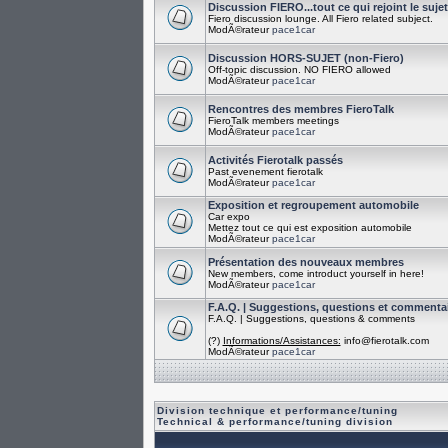
Discussion FIERO...tout ce qui rejoint le suje
Fiero discussion lounge. All Fiero related subject.
ModÃ©rateur
pace1car
Discussion HORS-SUJET (non-Fiero)
Off-topic discussion. NO FIERO allowed
ModÃ©rateur
pace1car
Rencontres des membres FieroTalk
FieroTalk members meetings
ModÃ©rateur
pace1car
Activités Fierotalk passés
Past evenement fierotalk
ModÃ©rateur
pace1car
Exposition et regroupement automobile
Car expo
Mettez tout ce qui est exposition automobile
ModÃ©rateur
pace1car
Présentation des nouveaux membres
New members, come introduct yourself in here!
ModÃ©rateur
pace1car
F.A.Q. | Suggestions, questions et commenta
F.A.Q. | Suggestions, questions & comments
(?)
Informations/Assistances:
info@fierotalk.com
ModÃ©rateur
pace1car
Division technique et performance/tuning
Technical & performance/tuning division