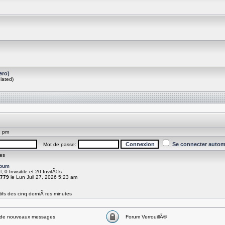
ero)
lated)
2 pm
Se connecter autom
Mot de passe:
es
zbum
©, 0 Invisible et 20 InvitÃ©s
779
le Lun Juil 27, 2026 5:23 am
ifs des cinq derniÃ¨res minutes
de nouveaux messages
Forum VerrouillÃ©