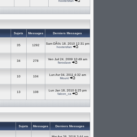
hootersfan
Sujets
Messages
Derniers Messages
Sam DÃ©c 18, 2010 12:31 pm
35
1292
hootersfan
Ven Juil 24, 2009 10:49 am
34
278
fierodave
Lun Avr 04, 2011 4:32 am
10
104
Mount
Lun Jan 18, 2010 6:25 pm
13
108
falcon_ca
Sujets
Messages
Derniers Messages
Mar Avr 26, 2016 3:44 pm