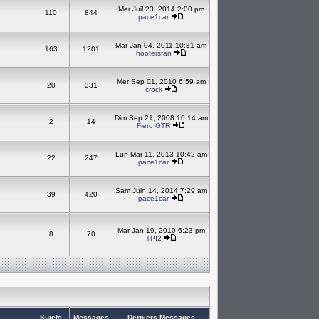
Mer Juil 23, 2014 2:00 pm
110
844
pace1car
Mar Jan 04, 2011 10:31 am
163
1201
hootersfan
Mer Sep 01, 2010 6:59 am
20
331
crock
Dim Sep 21, 2008 10:14 am
2
14
Fiero GTR
Lun Mar 11, 2013 10:42 am
22
247
pace1car
Sam Juin 14, 2014 7:29 am
39
420
pace1car
Mar Jan 19, 2010 6:23 pm
8
70
TPI2
Sujets
Messages
Derniers Messages