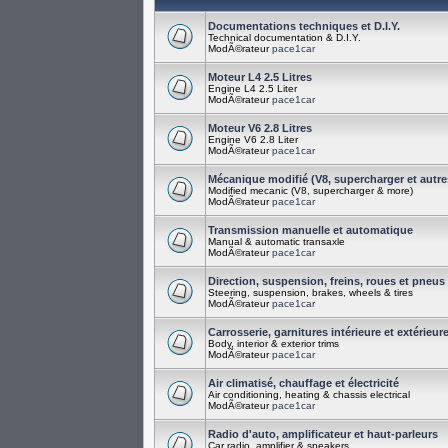
Documentations techniques et D.I.Y.
Technical documentation & D.I.Y.
ModÃ©rateur
pace1car
Moteur L4 2.5 Litres
Engine L4 2.5 Liter
ModÃ©rateur
pace1car
Moteur V6 2.8 Litres
Engine V6 2.8 Liter
ModÃ©rateur
pace1car
Mécanique modifié (V8, supercharger et autre
Modified mecanic (V8, supercharger & more)
ModÃ©rateur
pace1car
Transmission manuelle et automatique
Manual & automatic transaxle
ModÃ©rateur
pace1car
Direction, suspension, freins, roues et pneus
Steering, suspension, brakes, wheels & tires
ModÃ©rateur
pace1car
Carrosserie, garnitures intérieure et extérieur
Body, interior & exterior trims
ModÃ©rateur
pace1car
Air climatisé, chauffage et électricité
Air conditioning, heating & chassis electrical
ModÃ©rateur
pace1car
Radio d'auto, amplificateur et haut-parleurs
Car radio, amplifier & speakers