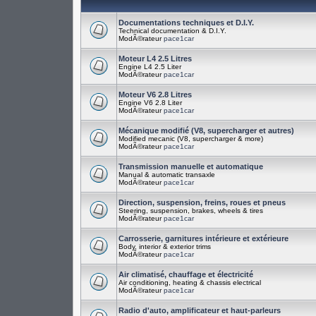
Documentations techniques et D.I.Y.
Technical documentation & D.I.Y.
ModÃ©rateur
pace1car
Moteur L4 2.5 Litres
Engine L4 2.5 Liter
ModÃ©rateur
pace1car
Moteur V6 2.8 Litres
Engine V6 2.8 Liter
ModÃ©rateur
pace1car
Mécanique modifié (V8, supercharger et autres)
Modified mecanic (V8, supercharger & more)
ModÃ©rateur
pace1car
Transmission manuelle et automatique
Manual & automatic transaxle
ModÃ©rateur
pace1car
Direction, suspension, freins, roues et pneus
Steering, suspension, brakes, wheels & tires
ModÃ©rateur
pace1car
Carrosserie, garnitures intérieure et extérieure
Body, interior & exterior trims
ModÃ©rateur
pace1car
Air climatisé, chauffage et électricité
Air conditioning, heating & chassis electrical
ModÃ©rateur
pace1car
Radio d'auto, amplificateur et haut-parleurs