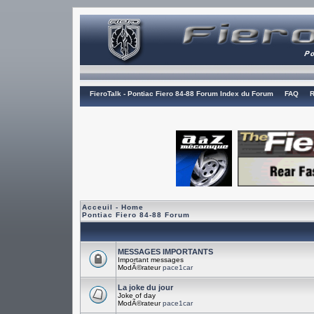
FieroTalk - Pontiac Fiero 84-88 Forum Index du Forum
FAQ
R
Acceuil - Home
Pontiac Fiero 84-88 Forum
MESSAGES IMPORTANTS
Important messages
ModÃ©rateur
pace1car
La joke du jour
Joke of day
ModÃ©rateur
pace1car