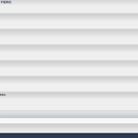
t FIERO
ires