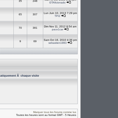
35
248
GTAficionado
Lun Juin 10, 2013 7:29 pm
65
307
TPI2
Dim Nov 11, 2012 8:54 am
70
381
pace1car
Sam Oct 16, 2010 4:36 pm
9
69
sebastien1983
atiquement Ã chaque visite
Marquer tous les forums comme lus
Toutes les heures sont au format GMT - 5 Heures