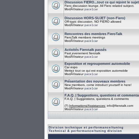
Discussion FIERO...tout ce qui rejoint le suje
Fiero discussion lounge. All Fiero related subject.
ModÃ©rateur
pace1car
Discussion HORS-SUJET (non-Fiero)
Off-topic discussion. NO FIERO allowed
ModÃ©rateur
pace1car
Rencontres des membres FieroTalk
FieroTalk members meetings
ModÃ©rateur
pace1car
Activités Fierotalk passés
Past evenement fierotalk
ModÃ©rateur
pace1car
Exposition et regroupement automobile
Car expo
Mettez tout ce qui est exposition automobile
ModÃ©rateur
pace1car
Présentation des nouveaux membres
New members, come introduct yourself in here!
ModÃ©rateur
pace1car
F.A.Q. | Suggestions, questions et commenta
F.A.Q. | Suggestions, questions & comments
(?)
Informations/Assistances:
info@fierotalk.com
ModÃ©rateur
pace1car
Division technique et performance/tuning
Technical & performance/tuning division