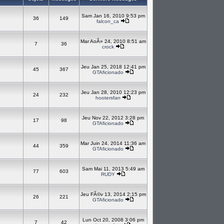
Sam Jan 16, 2010 9:53 pm
36
149
falcon_ca
Mar AoÃ» 24, 2010 8:51 am
7
36
crock
Jeu Jan 25, 2018 12:41 pm
45
367
GTAficionado
Jeu Jan 28, 2010 12:23 pm
24
232
hootersfan
Jeu Nov 22, 2012 3:28 pm
17
98
GTAficionado
Mar Juin 24, 2014 11:36 am
44
359
GTAficionado
Sam Mai 11, 2013 5:49 am
77
603
RUDY
Jeu FÃ©v 13, 2014 2:15 pm
26
221
GTAficionado
Lun Oct 20, 2008 3:06 pm
7
42