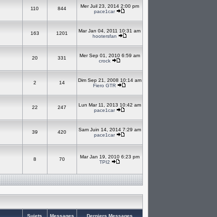
Mer Juil 23, 2014 2:00 pm
110
844
pace1car
Mar Jan 04, 2011 10:31 am
163
1201
hootersfan
Mer Sep 01, 2010 6:59 am
20
331
crock
Dim Sep 21, 2008 10:14 am
2
14
Fiero GTR
Lun Mar 11, 2013 10:42 am
22
247
pace1car
Sam Juin 14, 2014 7:29 am
39
420
pace1car
Mar Jan 19, 2010 6:23 pm
8
70
TPI2
Sujets
Messages
Derniers Messages