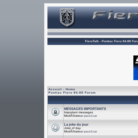
FieroTalk - Pontiac Fiero 84-88 Fo
Acceuil - Home
Pontiac Fiero 84-88 Forum
MESSAGES IMPORTANTS
Important messages
ModÃ©rateur
pace1car
La joke du jour
Joke of day
ModÃ©rateur
pace1car