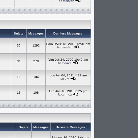
hootersfan
Sujets
Messages
Derniers Messages
Sam DÃ©c 18, 2010 12:31 pm
35
1292
hootersfan
Ven Juil 24, 2009 10:49 am
34
278
fierodave
Lun Avr 04, 2011 4:32 am
10
104
Mount
Lun Jan 18, 2010 6:25 pm
13
108
falcon_ca
Sujets
Messages
Derniers Messages
Mar Avr 26, 2016 3:44 pm