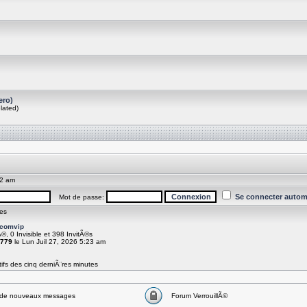
ero)
lated)
52 am
Se connecter autom
Mot de passe:
es
comvip
Ã©, 0 Invisible et 398 InvitÃ©s
779
le Lun Juil 27, 2026 5:23 am
ifs des cinq derniÃ¨res minutes
de nouveaux messages
Forum VerrouillÃ©