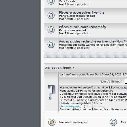
Cars for sale
ModÃ©rateur
pace1car
Pièces et accessoires à vendre
Parts & accessories for sale
ModÃ©rateur
pace1car
Pièces ou véhicules recherchés
Parts or cars wanted
ModÃ©rateur
pace1car
Autres articles recherché ou à vendre (Non Fi
Miscellaneous items wanted or for sale (Non Fiero re
ModÃ©rateur
pace1car
Qui est en ligne ?
La date/heure actuelle est Sam AoÃ» 08, 2026 3:
Nom d'utilisateur:
Nos membres ont postÃ© un total de
8214
messag
Nous avons
2894
membres enregistrÃ©s
L'utilisateur enregistrÃ© le plus rÃ©cent est
sunwin
Il y a en tout
398
utilisateurs en ligne :: 0 Enregistr
Le record du nombre d'utilisateurs en ligne est de
2
Utilisateurs enregistrÃ©s : Aucun
[
Administrateur
] [
ModÃ©rateur
]
Ces donnÃ©es sont basÃ©es sur les utilisateurs act
Nouveaux messages
Pas 