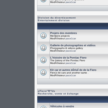
ModÃ©rateur
pace1car
Division du divertissement
Entertainment division
Projets des membres
Members projects
ModÃ©rateur
pace1car
Gallerie de photographies et vidéos
Photographs & videos gallery
ModÃ©rateur
pace1car
L'histoire de la Pontiac Fiero
The history of the Pontiac Fiero
ModÃ©rateur
pace1car
Kit car et autres dérivé de de la Fiero
Fiero's kit cars and another same .
ModÃ©rateur
pace1car
eFiero''R''Us
Recherche, vente et échange
Véhicules à vendre