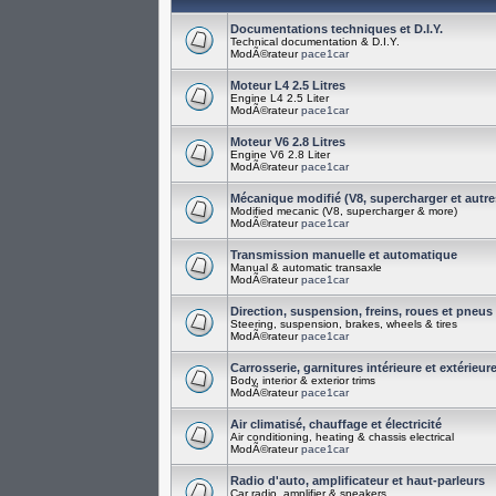
Documentations techniques et D.I.Y.
Technical documentation & D.I.Y.
ModÃ©rateur
pace1car
Moteur L4 2.5 Litres
Engine L4 2.5 Liter
ModÃ©rateur
pace1car
Moteur V6 2.8 Litres
Engine V6 2.8 Liter
ModÃ©rateur
pace1car
Mécanique modifié (V8, supercharger et autre
Modified mecanic (V8, supercharger & more)
ModÃ©rateur
pace1car
Transmission manuelle et automatique
Manual & automatic transaxle
ModÃ©rateur
pace1car
Direction, suspension, freins, roues et pneus
Steering, suspension, brakes, wheels & tires
ModÃ©rateur
pace1car
Carrosserie, garnitures intérieure et extérieur
Body, interior & exterior trims
ModÃ©rateur
pace1car
Air climatisé, chauffage et électricité
Air conditioning, heating & chassis electrical
ModÃ©rateur
pace1car
Radio d'auto, amplificateur et haut-parleurs
Car radio, amplifier & speakers