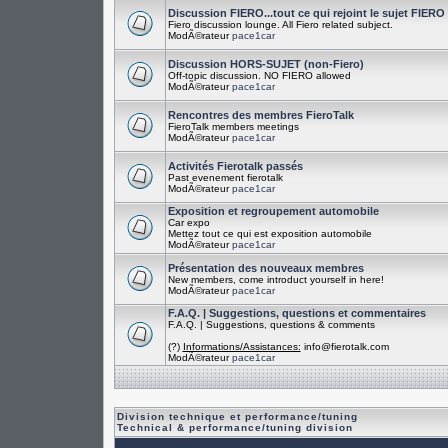
Discussion FIERO...tout ce qui rejoint le sujet FIERO
Fiero discussion lounge. All Fiero related subject.
ModÃ©rateur
pace1car
Discussion HORS-SUJET (non-Fiero)
Off-topic discussion. NO FIERO allowed
ModÃ©rateur
pace1car
Rencontres des membres FieroTalk
FieroTalk members meetings
ModÃ©rateur
pace1car
Activités Fierotalk passés
Past evenement fierotalk
ModÃ©rateur
pace1car
Exposition et regroupement automobile
Car expo
Mettez tout ce qui est exposition automobile
ModÃ©rateur
pace1car
Présentation des nouveaux membres
New members, come introduct yourself in here!
ModÃ©rateur
pace1car
F.A.Q. | Suggestions, questions et commentaires
F.A.Q. | Suggestions, questions & comments
(?)
Informations/Assistances:
info@fierotalk.com
ModÃ©rateur
pace1car
Division technique et performance/tuning
Technical & performance/tuning division