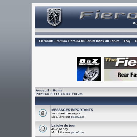
FieroTalk - Pontiac Fiero 84-88 Forum Index du Forum
FAQ
R
Acceuil - Home
Pontiac Fiero 84-88 Forum
MESSAGES IMPORTANTS
Important messages
ModÃ©rateur
pace1car
La joke du jour
Joke of day
ModÃ©rateur
pace1car