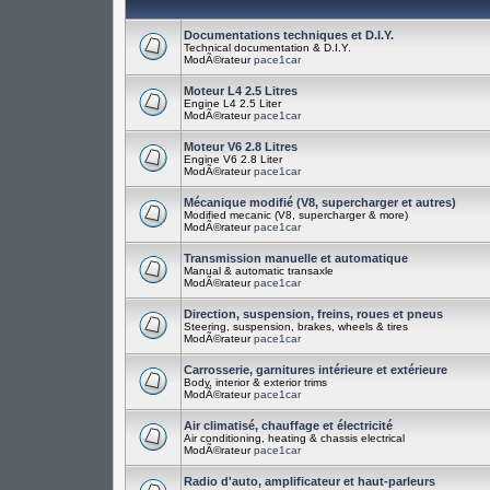
Documentations techniques et D.I.Y.
Technical documentation & D.I.Y.
ModÃ©rateur
pace1car
Moteur L4 2.5 Litres
Engine L4 2.5 Liter
ModÃ©rateur
pace1car
Moteur V6 2.8 Litres
Engine V6 2.8 Liter
ModÃ©rateur
pace1car
Mécanique modifié (V8, supercharger et autres)
Modified mecanic (V8, supercharger & more)
ModÃ©rateur
pace1car
Transmission manuelle et automatique
Manual & automatic transaxle
ModÃ©rateur
pace1car
Direction, suspension, freins, roues et pneus
Steering, suspension, brakes, wheels & tires
ModÃ©rateur
pace1car
Carrosserie, garnitures intérieure et extérieure
Body, interior & exterior trims
ModÃ©rateur
pace1car
Air climatisé, chauffage et électricité
Air conditioning, heating & chassis electrical
ModÃ©rateur
pace1car
Radio d'auto, amplificateur et haut-parleurs