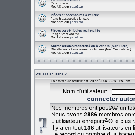
Cars for sale
ModÃ©rateur
pace1car
Pièces et accessoires à vendre
Parts & accessories for sale
ModÃ©rateur
pace1car
Pièces ou véhicules recherchés
Parts or cars wanted
ModÃ©rateur
pace1car
Autres articles recherché ou à vendre (Non Fiero)
Miscellaneous items wanted or for sale (Non Fiero related)
ModÃ©rateur
pace1car
Qui est en ligne ?
La date/heure actuelle est Jeu AoÃ» 06, 2026 11:57 pm
Nom d'utilisateur:
connecter auto
Nos membres ont postÃ© un tot
Nous avons
2886
membres enre
L'utilisateur enregistrÃ© le plus
Il y a en tout
138
utilisateurs en 
Le record du nombre d'utilisateu