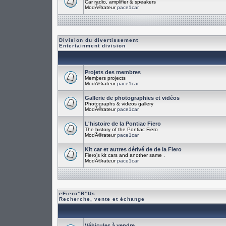
Car radio, amplifier & speakers
ModÃ©rateur
pace1car
Division du divertissement
Entertainment division
Projets des membres
Members projects
ModÃ©rateur
pace1car
Gallerie de photographies et vidéos
Photographs & videos gallery
ModÃ©rateur
pace1car
L'histoire de la Pontiac Fiero
The history of the Pontiac Fiero
ModÃ©rateur
pace1car
Kit car et autres dérivé de de la Fiero
Fiero's kit cars and another same .
ModÃ©rateur
pace1car
eFiero''R''Us
Recherche, vente et échange
Véhicules à vendre