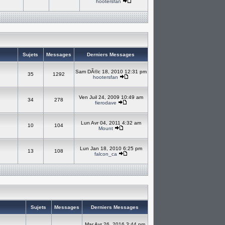
hootersfan
Sujets
Messages
Derniers Messages
Sam DÃ©c 18, 2010 12:31 pm
35
1292
hootersfan
Ven Juil 24, 2009 10:49 am
34
278
fierodave
Lun Avr 04, 2011 4:32 am
10
104
Mount
Lun Jan 18, 2010 6:25 pm
13
108
falcon_ca
Sujets
Messages
Derniers Messages
Mar Avr 26, 2016 3:44 pm