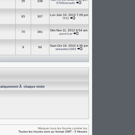
35
248
GTAficionado
Lun Juin 10, 2013 7:29 pm
65
307
TPI2
Dim Nov 11, 2012 8:54 am
70
381
pace1car
Sam Oct 16, 2010 4:36 pm
9
69
sebastien1983
atiquement Ã chaque visite
Marquer tous les forums comme lus
Toutes les heures sont au format GMT - 5 Heures