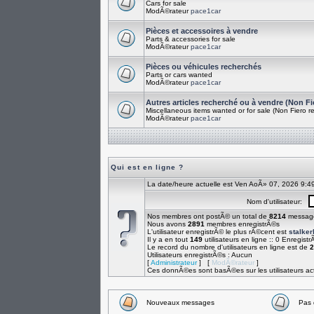
Cars for sale
ModÃ©rateur
pace1car
Pièces et accessoires à vendre
Parts & accessories for sale
ModÃ©rateur
pace1car
Pièces ou véhicules recherchés
Parts or cars wanted
ModÃ©rateur
pace1car
Autres articles recherché ou à vendre (Non Fi
Miscellaneous items wanted or for sale (Non Fiero re
ModÃ©rateur
pace1car
Qui est en ligne ?
La date/heure actuelle est Ven AoÃ» 07, 2026 9:4
Nom d'utilisateur:
Nos membres ont postÃ© un total de
8214
messag
Nous avons
2891
membres enregistrÃ©s
L'utilisateur enregistrÃ© le plus rÃ©cent est
stalke
Il y a en tout
149
utilisateurs en ligne :: 0 Enregistr
Le record du nombre d'utilisateurs en ligne est de
2
Utilisateurs enregistrÃ©s : Aucun
[
Administrateur
] [
ModÃ©rateur
]
Ces donnÃ©es sont basÃ©es sur les utilisateurs act
Nouveaux messages
Pas 