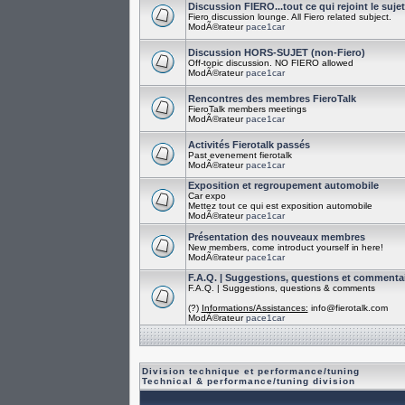
Discussion FIERO...tout ce qui rejoint le suje
Fiero discussion lounge. All Fiero related subject.
ModÃ©rateur
pace1car
Discussion HORS-SUJET (non-Fiero)
Off-topic discussion. NO FIERO allowed
ModÃ©rateur
pace1car
Rencontres des membres FieroTalk
FieroTalk members meetings
ModÃ©rateur
pace1car
Activités Fierotalk passés
Past evenement fierotalk
ModÃ©rateur
pace1car
Exposition et regroupement automobile
Car expo
Mettez tout ce qui est exposition automobile
ModÃ©rateur
pace1car
Présentation des nouveaux membres
New members, come introduct yourself in here!
ModÃ©rateur
pace1car
F.A.Q. | Suggestions, questions et commenta
F.A.Q. | Suggestions, questions & comments
(?)
Informations/Assistances:
info@fierotalk.com
ModÃ©rateur
pace1car
Division technique et performance/tuning
Technical & performance/tuning division