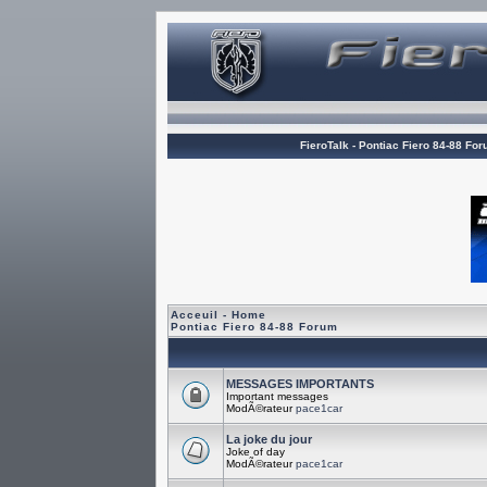
FieroTalk - Pontiac Fiero 84-88 Fo
Acceuil - Home
Pontiac Fiero 84-88 Forum
MESSAGES IMPORTANTS
Important messages
ModÃ©rateur
pace1car
La joke du jour
Joke of day
ModÃ©rateur
pace1car