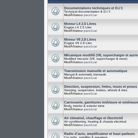
Documentations techniques et D.I.Y.
Technical documentation & D.I.Y.
ModÃ©rateur
pace1car
Moteur L4 2.5 Litres
Engine L4 2.5 Liter
ModÃ©rateur
pace1car
Moteur V6 2.8 Litres
Engine V6 2.8 Liter
ModÃ©rateur
pace1car
Mécanique modifié (V8, supercharger et autre
Modified mecanic (V8, supercharger & more)
ModÃ©rateur
pace1car
Transmission manuelle et automatique
Manual & automatic transaxle
ModÃ©rateur
pace1car
Direction, suspension, freins, roues et pneus
Steering, suspension, brakes, wheels & tires
ModÃ©rateur
pace1car
Carrosserie, garnitures intérieure et extérieur
Body, interior & exterior trims
ModÃ©rateur
pace1car
Air climatisé, chauffage et électricité
Air conditioning, heating & chassis electrical
ModÃ©rateur
pace1car
Radio d'auto, amplificateur et haut-parleurs
Car radio, amplifier & speakers