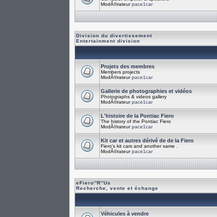
ModÃ©rateur
pace1car
Division du divertissement
Entertainment division
Projets des membres
Members projects
ModÃ©rateur
pace1car
Gallerie de photographies et vidéos
Photographs & videos gallery
ModÃ©rateur
pace1car
L'histoire de la Pontiac Fiero
The history of the Pontiac Fiero
ModÃ©rateur
pace1car
Kit car et autres dérivé de de la Fiero
Fiero's kit cars and another same .
ModÃ©rateur
pace1car
eFiero''R''Us
Recherche, vente et échange
Véhicules à vendre