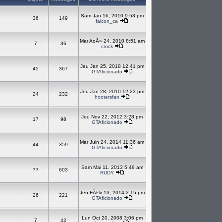
Sam Jan 16, 2010 9:53 pm
36
149
falcon_ca
Mar AoÃ» 24, 2010 8:51 am
7
36
crock
Jeu Jan 25, 2018 12:41 pm
45
367
GTAficionado
Jeu Jan 28, 2010 12:23 pm
24
232
hootersfan
Jeu Nov 22, 2012 3:28 pm
17
98
GTAficionado
Mar Juin 24, 2014 11:36 am
44
359
GTAficionado
Sam Mai 11, 2013 5:49 am
77
603
RUDY
Jeu FÃ©v 13, 2014 2:15 pm
26
221
GTAficionado
Lun Oct 20, 2008 3:06 pm
7
42