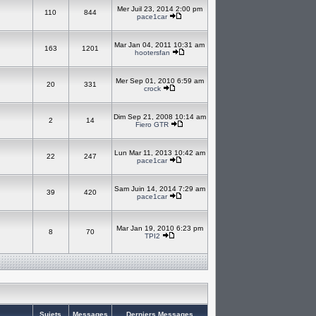
Mer Juil 23, 2014 2:00 pm
110
844
pace1car
Mar Jan 04, 2011 10:31 am
163
1201
hootersfan
Mer Sep 01, 2010 6:59 am
20
331
crock
Dim Sep 21, 2008 10:14 am
2
14
Fiero GTR
Lun Mar 11, 2013 10:42 am
22
247
pace1car
Sam Juin 14, 2014 7:29 am
39
420
pace1car
Mar Jan 19, 2010 6:23 pm
8
70
TPI2
Sujets
Messages
Derniers Messages