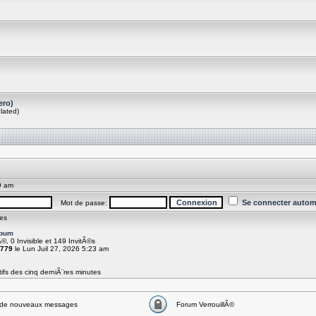
ero)
lated)
9 am
Se connecter autom
Mot de passe:
es
rbum
Ã©, 0 Invisible et 149 InvitÃ©s
779
le Lun Juil 27, 2026 5:23 am
ifs des cinq derniÃ¨res minutes
de nouveaux messages
Forum VerrouillÃ©