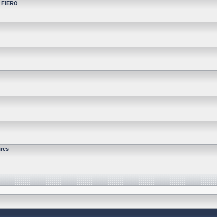
t FIERO
ires