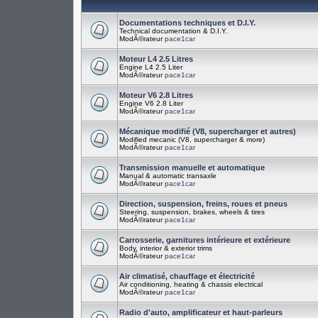
Documentations techniques et D.I.Y.
Technical documentation & D.I.Y.
ModÃ©rateur
pace1car
Moteur L4 2.5 Litres
Engine L4 2.5 Liter
ModÃ©rateur
pace1car
Moteur V6 2.8 Litres
Engine V6 2.8 Liter
ModÃ©rateur
pace1car
Mécanique modifié (V8, supercharger et autres)
Modified mecanic (V8, supercharger & more)
ModÃ©rateur
pace1car
Transmission manuelle et automatique
Manual & automatic transaxle
ModÃ©rateur
pace1car
Direction, suspension, freins, roues et pneus
Steering, suspension, brakes, wheels & tires
ModÃ©rateur
pace1car
Carrosserie, garnitures intérieure et extérieure
Body, interior & exterior trims
ModÃ©rateur
pace1car
Air climatisé, chauffage et électricité
Air conditioning, heating & chassis electrical
ModÃ©rateur
pace1car
Radio d'auto, amplificateur et haut-parleurs