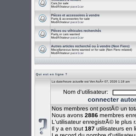
Cars for sale
ModÃ©rateur
pace1car
Pièces et accessoires à vendre
Parts & accessories for sale
ModÃ©rateur
pace1car
Pièces ou véhicules recherchés
Parts or cars wanted
ModÃ©rateur
pace1car
Autres articles recherché ou à vendre (Non Fiero)
Miscellaneous items wanted or for sale (Non Fiero related)
ModÃ©rateur
pace1car
Qui est en ligne ?
La date/heure actuelle est Ven AoÃ» 07, 2026 1:18 am
Nom d'utilisateur:
connecter auto
Nos membres ont postÃ© un tot
Nous avons
2886
membres enre
L'utilisateur enregistrÃ© le plus
Il y a en tout
187
utilisateurs en 
Le record du nombre d'utilisateu