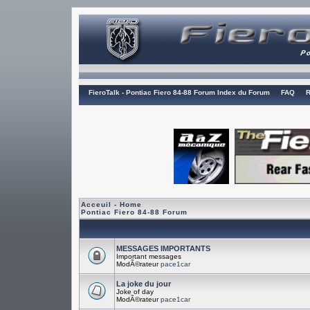
FieroTalk - Pontiac Fiero 84-88 Forum Index du Forum
FAQ
R
Acceuil - Home
Pontiac Fiero 84-88 Forum
MESSAGES IMPORTANTS
Important messages
ModÃ©rateur
pace1car
La joke du jour
Joke of day
ModÃ©rateur
pace1car