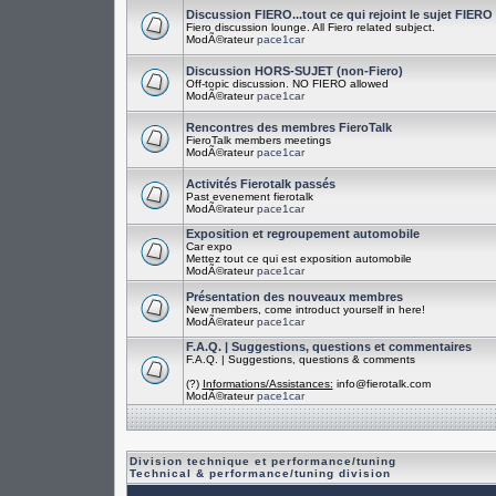
Discussion FIERO...tout ce qui rejoint le sujet FIERO
Fiero discussion lounge. All Fiero related subject.
ModÃ©rateur
pace1car
Discussion HORS-SUJET (non-Fiero)
Off-topic discussion. NO FIERO allowed
ModÃ©rateur
pace1car
Rencontres des membres FieroTalk
FieroTalk members meetings
ModÃ©rateur
pace1car
Activités Fierotalk passés
Past evenement fierotalk
ModÃ©rateur
pace1car
Exposition et regroupement automobile
Car expo
Mettez tout ce qui est exposition automobile
ModÃ©rateur
pace1car
Présentation des nouveaux membres
New members, come introduct yourself in here!
ModÃ©rateur
pace1car
F.A.Q. | Suggestions, questions et commentaires
F.A.Q. | Suggestions, questions & comments
(?)
Informations/Assistances:
info@fierotalk.com
ModÃ©rateur
pace1car
Division technique et performance/tuning
Technical & performance/tuning division