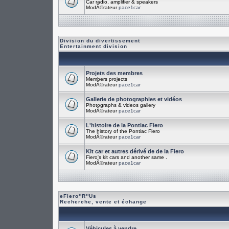
Car radio, amplifier & speakers
ModÃ©rateur
pace1car
Division du divertissement
Entertainment division
Projets des membres
Members projects
ModÃ©rateur
pace1car
Gallerie de photographies et vidéos
Photographs & videos gallery
ModÃ©rateur
pace1car
L'histoire de la Pontiac Fiero
The history of the Pontiac Fiero
ModÃ©rateur
pace1car
Kit car et autres dérivé de de la Fiero
Fiero's kit cars and another same .
ModÃ©rateur
pace1car
eFiero''R''Us
Recherche, vente et échange
Véhicules à vendre