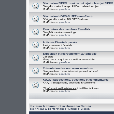
Discussion FIERO...tout ce qui rejoint le sujet FIERO
Fiero discussion lounge. All Fiero related subject.
ModÃ©rateur
pace1car
Discussion HORS-SUJET (non-Fiero)
Off-topic discussion. NO FIERO allowed
ModÃ©rateur
pace1car
Rencontres des membres FieroTalk
FieroTalk members meetings
ModÃ©rateur
pace1car
Activités Fierotalk passés
Past evenement fierotalk
ModÃ©rateur
pace1car
Exposition et regroupement automobile
Car expo
Mettez tout ce qui est exposition automobile
ModÃ©rateur
pace1car
Présentation des nouveaux membres
New members, come introduct yourself in here!
ModÃ©rateur
pace1car
F.A.Q. | Suggestions, questions et commentaires
F.A.Q. | Suggestions, questions & comments
(?)
Informations/Assistances:
info@fierotalk.com
ModÃ©rateur
pace1car
Division technique et performance/tuning
Technical & performance/tuning division