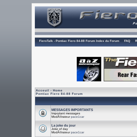
FieroTalk - Pontiac Fiero 84-88 Forum Index du Forum
FAQ
R
Acceuil - Home
Pontiac Fiero 84-88 Forum
MESSAGES IMPORTANTS
Important messages
ModÃ©rateur
pace1car
La joke du jour
Joke of day
ModÃ©rateur
pace1car