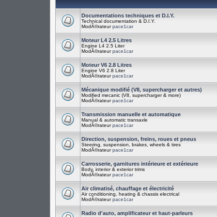
Documentations techniques et D.I.Y.
Technical documentation & D.I.Y.
ModÃ©rateur
pace1car
Moteur L4 2.5 Litres
Engine L4 2.5 Liter
ModÃ©rateur
pace1car
Moteur V6 2.8 Litres
Engine V6 2.8 Liter
ModÃ©rateur
pace1car
Mécanique modifié (V8, supercharger et autres)
Modified mecanic (V8, supercharger & more)
ModÃ©rateur
pace1car
Transmission manuelle et automatique
Manual & automatic transaxle
ModÃ©rateur
pace1car
Direction, suspension, freins, roues et pneus
Steering, suspension, brakes, wheels & tires
ModÃ©rateur
pace1car
Carrosserie, garnitures intérieure et extérieure
Body, interior & exterior trims
ModÃ©rateur
pace1car
Air climatisé, chauffage et électricité
Air conditioning, heating & chassis electrical
ModÃ©rateur
pace1car
Radio d'auto, amplificateur et haut-parleurs