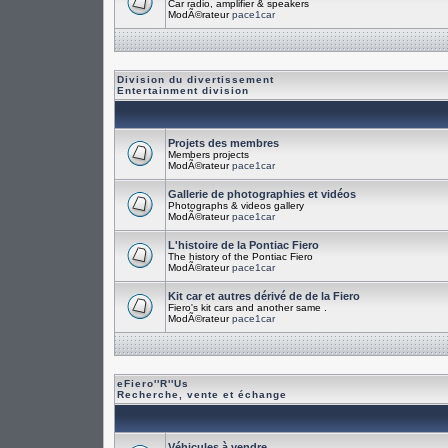
Car radio, amplifier & speakers
ModÃ©rateur
pace1car
Division du divertissement
Entertainment division
Projets des membres
Members projects
ModÃ©rateur
pace1car
Gallerie de photographies et vidéos
Photographs & videos gallery
ModÃ©rateur
pace1car
L'histoire de la Pontiac Fiero
The history of the Pontiac Fiero
ModÃ©rateur
pace1car
Kit car et autres dérivé de de la Fiero
Fiero's kit cars and another same .
ModÃ©rateur
pace1car
eFiero''R''Us
Recherche, vente et échange
Véhicules à vendre