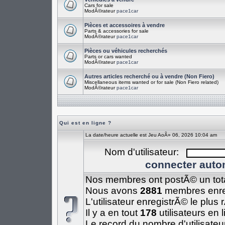
Cars for sale
ModÃ©rateur
pace1car
Pièces et accessoires à vendre
Parts & accessories for sale
ModÃ©rateur
pace1car
Pièces ou véhicules recherchés
Parts or cars wanted
ModÃ©rateur
pace1car
Autres articles recherché ou à vendre (Non Fiero)
Miscellaneous items wanted or for sale (Non Fiero related)
ModÃ©rateur
pace1car
Qui est en ligne ?
La date/heure actuelle est Jeu AoÃ» 06, 2026 10:04 am
Nom d'utilisateur:
connecter auto
Nos membres ont postÃ© un tot
Nous avons
2881
membres enre
L'utilisateur enregistrÃ© le plus
Il y a en tout
178
utilisateurs en 
Le record du nombre d'utilisateu