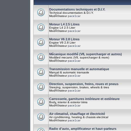
Documentations techniques et D.I.Y.
Technical documentation & D.I.Y.
ModÃ©rateur
pace1car
Moteur L4 2.5 Litres
Engine L4 2.5 Liter
ModÃ©rateur
pace1car
Moteur V6 2.8 Litres
Engine V6 2.8 Liter
ModÃ©rateur
pace1car
Mécanique modifié (V8, supercharger et autres)
Modified mecanic (V8, supercharger & more)
ModÃ©rateur
pace1car
Transmission manuelle et automatique
Manual & automatic transaxle
ModÃ©rateur
pace1car
Direction, suspension, freins, roues et pneus
Steering, suspension, brakes, wheels & tires
ModÃ©rateur
pace1car
Carrosserie, garnitures intérieure et extérieure
Body, interior & exterior trims
ModÃ©rateur
pace1car
Air climatisé, chauffage et électricité
Air conditioning, heating & chassis electrical
ModÃ©rateur
pace1car
Radio d'auto, amplificateur et haut-parleurs