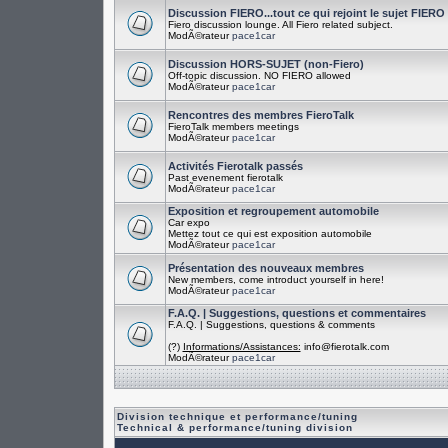
Discussion FIERO...tout ce qui rejoint le sujet FIERO
Fiero discussion lounge. All Fiero related subject.
ModÃ©rateur
pace1car
Discussion HORS-SUJET (non-Fiero)
Off-topic discussion. NO FIERO allowed
ModÃ©rateur
pace1car
Rencontres des membres FieroTalk
FieroTalk members meetings
ModÃ©rateur
pace1car
Activités Fierotalk passés
Past evenement fierotalk
ModÃ©rateur
pace1car
Exposition et regroupement automobile
Car expo
Mettez tout ce qui est exposition automobile
ModÃ©rateur
pace1car
Présentation des nouveaux membres
New members, come introduct yourself in here!
ModÃ©rateur
pace1car
F.A.Q. | Suggestions, questions et commentaires
F.A.Q. | Suggestions, questions & comments
(?)
Informations/Assistances:
info@fierotalk.com
ModÃ©rateur
pace1car
Division technique et performance/tuning
Technical & performance/tuning division