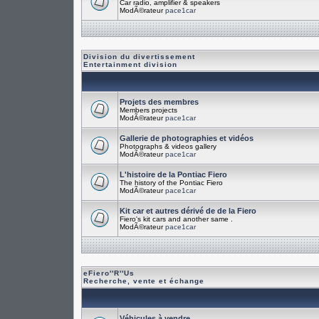
Car radio, amplifier & speakers
ModÃ©rateur
pace1car
Division du divertissement
Entertainment division
Projets des membres
Members projects
ModÃ©rateur
pace1car
Gallerie de photographies et vidéos
Photographs & videos gallery
ModÃ©rateur
pace1car
L'histoire de la Pontiac Fiero
The history of the Pontiac Fiero
ModÃ©rateur
pace1car
Kit car et autres dérivé de de la Fiero
Fiero's kit cars and another same .
ModÃ©rateur
pace1car
eFiero''R''Us
Recherche, vente et échange
Véhicules à vendre