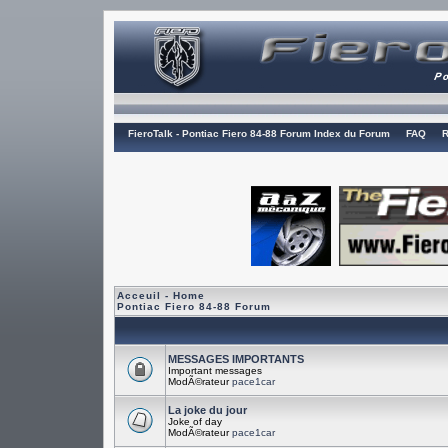
FieroTalk - Pontiac Fiero 84-88 Forum Index du Forum
FAQ
R
Acceuil - Home
Pontiac Fiero 84-88 Forum
MESSAGES IMPORTANTS
Important messages
ModÃ©rateur
pace1car
La joke du jour
Joke of day
ModÃ©rateur
pace1car