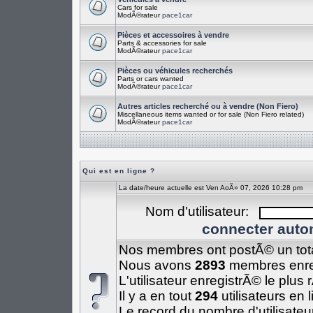
Cars for sale
ModÃ©rateur
pace1car
Pièces et accessoires à vendre
Parts & accessories for sale
ModÃ©rateur
pace1car
Pièces ou véhicules recherchés
Parts or cars wanted
ModÃ©rateur
pace1car
Autres articles recherché ou à vendre (Non Fiero)
Miscellaneous items wanted or for sale (Non Fiero related)
ModÃ©rateur
pace1car
Qui est en ligne ?
La date/heure actuelle est Ven AoÃ» 07, 2026 10:28 pm
Nom d'utilisateur:
connecter auto
Nos membres ont postÃ© un tot
Nous avons
2893
membres enre
L'utilisateur enregistrÃ© le plus
Il y a en tout
294
utilisateurs en 
Le record du nombre d'utilisateu