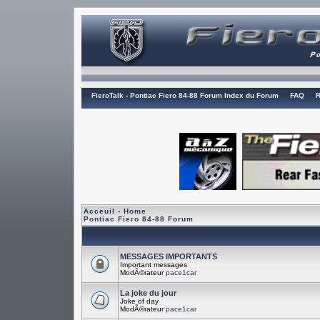
FieroTalk - Pontiac Fiero 84-88 Forum Index du Forum
FAQ
R
Acceuil - Home
Pontiac Fiero 84-88 Forum
MESSAGES IMPORTANTS
Important messages
ModÃ©rateur
pace1car
La joke du jour
Joke of day
ModÃ©rateur
pace1car