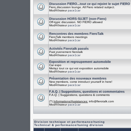
Discussion FIERO...tout ce qui rejoint le sujet FIERO
Fiero discussion lounge. All Fiero related subject.
ModÃ©rateur
pace1car
Discussion HORS-SUJET (non-Fiero)
Off-topic discussion. NO FIERO allowed
ModÃ©rateur
pace1car
Rencontres des membres FieroTalk
FieroTalk members meetings
ModÃ©rateur
pace1car
Activités Fierotalk passés
Past evenement fierotalk
ModÃ©rateur
pace1car
Exposition et regroupement automobile
Car expo
Mettez tout ce qui est exposition automobile
ModÃ©rateur
pace1car
Présentation des nouveaux membres
New members, come introduct yourself in here!
ModÃ©rateur
pace1car
F.A.Q. | Suggestions, questions et commentaires
F.A.Q. | Suggestions, questions & comments
(?)
Informations/Assistances:
info@fierotalk.com
ModÃ©rateur
pace1car
Division technique et performance/tuning
Technical & performance/tuning division