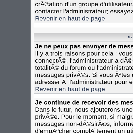
crÃ©ation d'un groupe d'utilisateu
contacter l'administrateur; essaye
Revenir en haut de page
Me
Je ne peux pas envoyer de mess
Il y a trois raisons pour cela : vo
connectÃ©, l'administrateur a dÃ©
totalitÃ© du forum ou l'administr
messages privÃ©s. Si vous Ãªtes d
adresser Ã l'administrateur pour e
Revenir en haut de page
Je continue de recevoir des me
Dans le futur, nous ajouterons un
privÃ©e. Pour le moment, si malgr
messages non-dÃ©sirÃ©s, informez-e
d'empÃªcher complÃ¨tement un uti