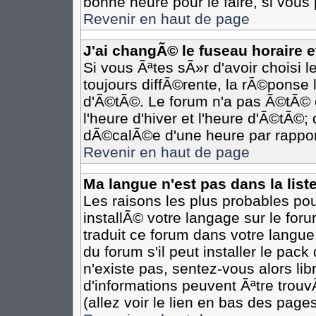
bonne heure pour le faire, si vous
Revenir en haut de page
J'ai changÃ© le fuseau horaire et
Si vous Ãªtes sÃ»r d'avoir choisi l
toujours diffÃ©rente, la rÃ©ponse 
d'Ã©tÃ©. Le forum n'a pas Ã©tÃ©
l'heure d'hiver et l'heure d'Ã©tÃ©;
dÃ©calÃ©e d'une heure par rapport
Revenir en haut de page
Ma langue n'est pas dans la liste
Les raisons les plus probables pour
installÃ© votre langage sur le for
traduit ce forum dans votre langu
du forum s'il peut installer le pac
n'existe pas, sentez-vous alors li
d'informations peuvent Ãªtre trou
(allez voir le lien en bas des pages