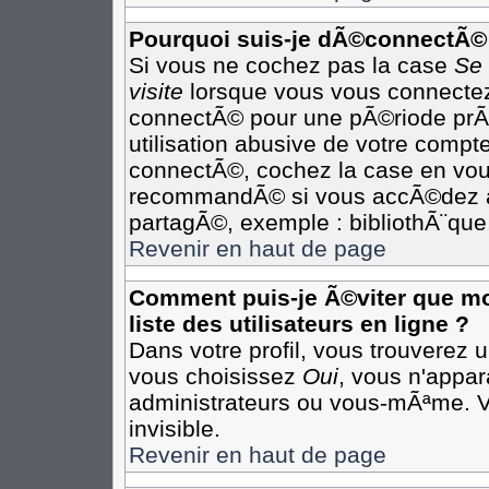
Pourquoi suis-je dÃ©connectÃ©
Si vous ne cochez pas la case
Se
visite
lorsque vous vous connectez
connectÃ© pour une pÃ©riode prÃ©
utilisation abusive de votre compte
connectÃ©, cochez la case en vous
recommandÃ© si vous accÃ©dez au 
partagÃ©, exemple : bibliothÃ¨que,
Revenir en haut de page
Comment puis-je Ã©viter que mon
liste des utilisateurs en ligne ?
Dans votre profil, vous trouverez 
vous choisissez
Oui
, vous n'appa
administrateurs ou vous-mÃªme. 
invisible.
Revenir en haut de page