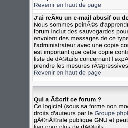
Revenir en haut de page
J'ai reÃ§u un e-mail abusif ou 
Nous sommes peinÃ©s d'apprendre 
forum inclut des sauvegardes pour 
envoient des messages de ce type
l'administrateur avec une copie co
est important que cette copie cont
liste de dÃ©tails concernant l'expÃ
prendre les mesures rÃ©pressives
Revenir en haut de page
Qui a Ã©crit ce forum ?
Ce logiciel (sous sa forme non mod
droits d'auteurs par le
Groupe php
gÃ©nÃ©rale publique GNU et peut Ã
lien pour plus de dÃ©tails.