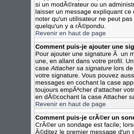
si un modÃ©rateur ou un administr
laisser un message expliquant ce q
noter qu'un utilisateur ne peut p
quelqu'un y a rÃ©pondu.
Revenir en haut de page
Comment puis-je ajouter une s
Pour ajouter une signature Ã un 
une, en allant dans votre profil. 
case
Attacher sa signature
lors de
votre signature. Vous pouvez aussi
messages en cochant la case appro
toujours empÃªcher d'attacher vot
en dÃ©cochant la case Attacher sa
Revenir en haut de page
Comment puis-je crÃ©er un son
CrÃ©er un sondage est facile; lor
Ã©ditez le premier message d'un su