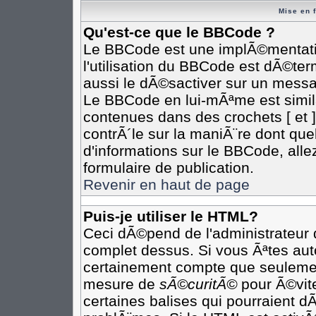
Mise en 
Qu'est-ce que le BBCode ?
Le BBCode est une implÃ©mentatio
l'utilisation du BBCode est dÃ©te
aussi le dÃ©sactiver sur un messag
Le BBCode en lui-mÃªme est simila
contenues dans des crochets [ et ] 
contrÃ´le sur la maniÃ¨re dont que
d'informations sur le BBCode, allez
formulaire de publication.
Revenir en haut de page
Puis-je utiliser le HTML?
Ceci dÃ©pend de l'administrateur q
complet dessus. Si vous Ãªtes auto
certainement compte que seulement
mesure de
sÃ©curitÃ©
pour Ã©vite
certaines balises qui pourraient d