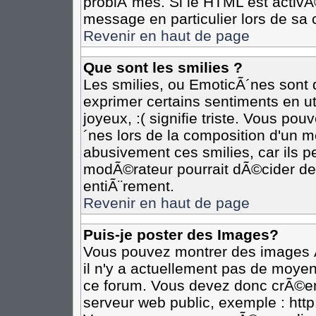
problÃ¨mes. Si le HTML est activ
message en particulier lors de sa 
Revenir en haut de page
Que sont les smilies ?
Les smilies, ou EmoticÃ´nes sont d
exprimer certains sentiments en util
joyeux, :( signifie triste. Vous po
´nes lors de la composition d'un 
abusivement ces smilies, car ils pe
modÃ©rateur pourrait dÃ©cider de 
entiÃ¨rement.
Revenir en haut de page
Puis-je poster des Images?
Vous pouvez montrer des images Ã
il n'y a actuellement pas de moye
ce forum. Vous devez donc crÃ©er
serveur web public, exemple : htt