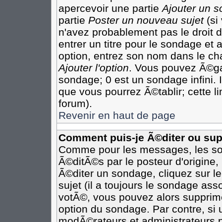
apercevoir une partie
Ajouter un 
partie
Poster un nouveau sujet
(si
n'avez probablement pas le droit
entrer un titre pour le sondage et
option, entrez son nom dans le ch
Ajouter l'option
. Vous pouvez Ã©gal
sondage; 0 est un sondage infini. I
que vous pourrez Ã©tablir; cette li
forum).
Revenir en haut de page
Comment puis-je Ã©diter ou su
Comme pour les messages, les so
Ã©ditÃ©s par le posteur d'origine
Ã©diter un sondage, cliquez sur l
sujet (il a toujours le sondage as
votÃ©, vous pouvez alors supprime
option du sondage. Par contre, si
modÃ©rateurs et administrateurs po