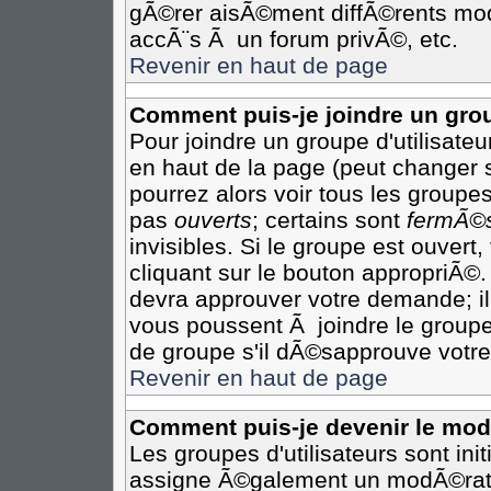
gÃ©rer aisÃ©ment diffÃ©rents mod
accÃ¨s Ã un forum privÃ©, etc.
Revenir en haut de page
Comment puis-je joindre un grou
Pour joindre un groupe d'utilisateur
en haut de la page (peut changer 
pourrez alors voir tous les groupes
pas
ouverts
; certains sont
fermÃ©
invisibles. Si le groupe est ouver
cliquant sur le bouton appropriÃ©.
devra approuver votre demande; il
vous poussent Ã joindre le groupe
de groupe s'il dÃ©sapprouve votre
Revenir en haut de page
Comment puis-je devenir le modÃ
Les groupes d'utilisateurs sont init
assigne Ã©galement un modÃ©rateu