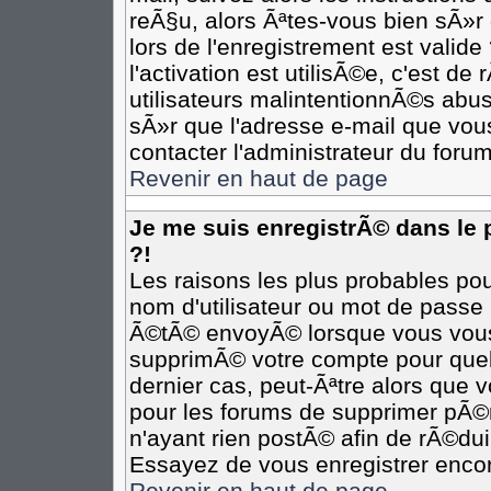
reÃ§u, alors Ãªtes-vous bien sÃ»r
lors de l'enregistrement est valide
l'activation est utilisÃ©e, c'est d
utilisateurs malintentionnÃ©s ab
sÃ»r que l'adresse e-mail que vous
contacter l'administrateur du forum
Revenir en haut de page
Je me suis enregistrÃ© dans le
?!
Les raisons les plus probables po
nom d'utilisateur ou mot de passe i
Ã©tÃ© envoyÃ© lorsque vous vous Ã
supprimÃ© votre compte pour quel
dernier cas, peut-Ãªtre alors que v
pour les forums de supprimer pÃ©r
n'ayant rien postÃ© afin de rÃ©dui
Essayez de vous enregistrer encor
Revenir en haut de page